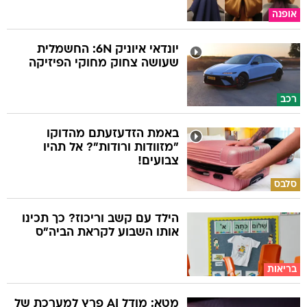
אופנה
יונדאי איוניק 6N: החשמלית
שעושה צחוק מחוקי הפיזיקה
רכב
באמת הזדעזעתם מהדוקו
"מזוודות ורודות"? אל תהיו
צבועים!
סלבס
הילד עם קשב וריכוז? כך תכינו
אותו השבוע לקראת הביה"ס
בריאות
מטא: מודל AI פרץ למערכת של