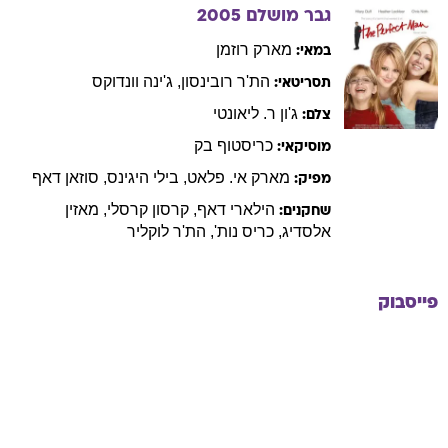
גבר מושלם
2005
מארק
רוזמן
במאי:
הת'ר
רובינסון
,
ג'ינה
וונדוקס
תסריטאי:
ג'ון
ר. ליאונטי
צלם:
כריסטוף
בק
מוסיקאי:
מארק
אי. פלאט
,
בילי
היגינס
,
סוזאן
דאף
מפיק:
הילארי
דאף
,
קרסון
קרסלי
,
מאזין
שחקנים:
אלסדיג
,
כריס
נות'
,
הת'ר
לוקליר
פייסבוק