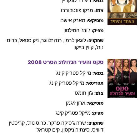
ריצ'רד
לונקריין
במאי:
מרקו
פונטקורבו
צלם:
מארק
אישם
מוסיקאי:
ג'ורג'
המילטון
מפיק:
לוגאן
לרמן
,
רנה
זלווגר
,
ניק
סטאל
,
כריס
שחקנים:
נות'
,
קווין
בייקון
סקס והעיר הגדולה: הסרט
2008
מייקל פטריק
קינג
במאי:
מייקל פטריק
קינג
תסריטאי:
ג'ון
תומס
צלם:
ארון
זיגמן
מוסיקאי:
מייקל פטריק
קינג
מפיק:
שרה
ג'סיקה פרקר
,
כריס
נות'
,
קריסטין
שחקנים:
דיוויס
,
סינתיה
ניקסון
,
קים
קטראל