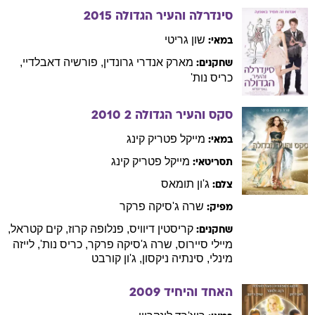
סינדרלה והעיר הגדולה
2015
שון
גריטי
במאי:
מארק אנדרי
גרונדין
,
פורשיה
דאבלדיי
,
שחקנים:
כריס
נות'
סקס והעיר הגדולה 2
2010
מייקל פטריק
קינג
במאי:
מייקל פטריק
קינג
תסריטאי:
ג'ון
תומאס
צלם:
שרה
ג'סיקה פרקר
מפיק:
קריסטין
דיוויס
,
פנלופה
קרוז
,
קים
קטראל
,
שחקנים:
מיילי
סיירוס
,
שרה
ג'סיקה פרקר
,
כריס
נות'
,
לייזה
מינלי
,
סינתיה
ניקסון
,
ג'ון
קורבט
האחד והיחיד
2009