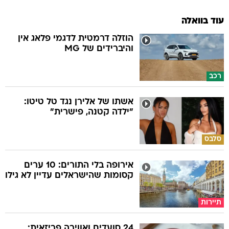
עוד בוואלה
הוזלה דרמטית לדגמי פלאג אין
והיברידים של MG
רכב
אשתו של אלירן נגד טל טיטו:
"ילדה קטנה, פישרית"
סלבס
אירופה בלי התורים: 10 ערים
קסומות שהישראלים עדיין לא גילו
תיירות
24 סועדים ואווירה פריזאית: