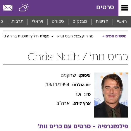
סרטים
ראשי
חדשות
מבזקים
ספורט
ויראלי
תרבות
כס
נושאים חמים
מהיר ועצבני: הובס ושואו
פעולת חילוץ: תוכנית בריחה 3
כריס נות' / Chris Noth
שחקנים
עיסוק:
13/11/1954
יום הולדת:
זכר
מין:
ארה"ב
ארץ לידה:
פילמוגרפיה - סרטים עם
כריס
נות'