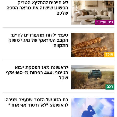
לא חייבים להחליף: הטריק
הפשוט שישנה את מראה הספה
שלכם
בית ועיצוב
טעמי ילדות מתעוררים לחיים:
הקבב העיראקי של נאג׳י משוק
התקווה
אוכל
לראשונה מאז הפסקת ייבוא
הג'ימני: 4x4 בפחות מ-160 אלף
שקל
רכב
בת הזוג של הזמר שנעצר מגיבה
לראשונה: "לא דרסתי אף אחד"