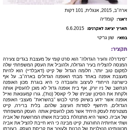
ארה"ב, 2015, אנגלית, 101 דקות
קומדיה
ז׳אנר:
6
.
6
.
2015
תאריך יציאה לאקרנים:
שון
גריטי
במאי:
תקציר:
"סינדרלה והעיר הגדולה" הוא סרט קומי על מעצבת בגדים צעירה
המנסה להצליח בעיר הגדולה, ולהוביל את העסק המשפחתי שלה
למקום טוב יותר. חלומה הגדול של קייט (דאבלדיי) הוא להיות
מעצבת אופנה באחד מבתי האופנה הגדולים בארה"ב. על אף
כישרונה הייחודי לעיצוב והעובדה כי היא בוגרת מכון האופנה
הנחשב של ניו יורק, אף בית אופנה גדול לא מוכן להעסיק אותה
ולקחת את הסיכון שביתו של לי קאסל (נות'), גורו קמעונאות ואייל
אופנה אשר ידוע בשיווק פרטי לבוש "בהשראת" מעצבי האופנה
הגדולים, תיחשף לסודות העיצוב שלהם. בלית ברירה, קייט
מצטרפת לעסק היחיד אשר מוכן להעסיק אותה  העסק המשפחתי
של אביה. כאשר היא מתנהלת בסביבת אשתו המרושעת של אביה
ושתי אחיותיה החורגות, קייט מבינה כי היא חייבת להציל את אביה
מכוונותיהן הנצלניות של הבנות ולעצור את קריסת העסק. בעזרתו