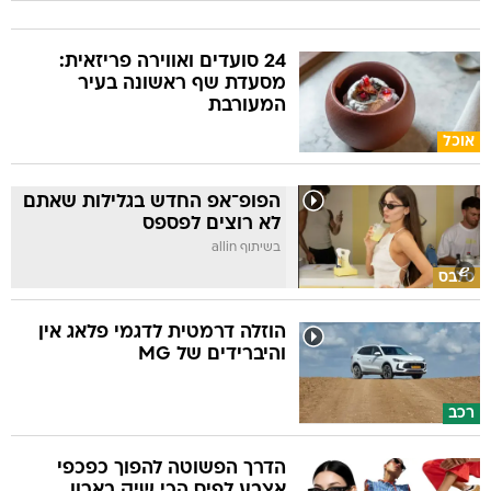
24 סועדים ואווירה פריזאית:
מסעדת שף ראשונה בעיר
המעורבת
אוכל
הפופ־אפ החדש בגלילות שאתם
לא רוצים לפספס
בשיתוף allin
סלבס
הוזלה דרמטית לדגמי פלאג אין
והיברידים של MG
רכב
הדרך הפשוטה להפוך כפכפי
אצבע לפיס הכי שיק בארון