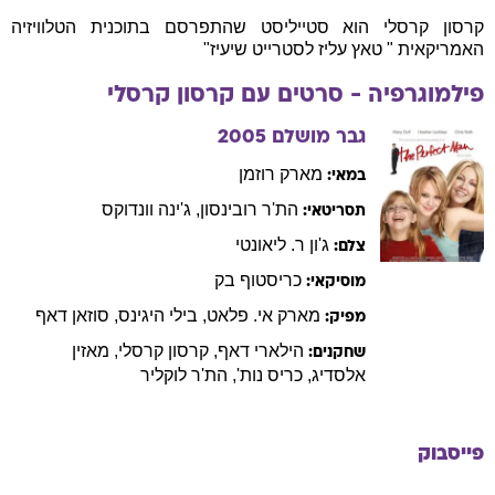
קרסון קרסלי הוא סטייליסט שהתפרסם בתוכנית הטלוויזיה
האמריקאית " טאץ עליז לסטרייט שיעיז"
פילמוגרפיה - סרטים עם
קרסון
קרסלי
גבר מושלם
2005
מארק
רוזמן
במאי:
הת'ר
רובינסון
,
ג'ינה
וונדוקס
תסריטאי:
ג'ון
ר. ליאונטי
צלם:
כריסטוף
בק
מוסיקאי:
מארק
אי. פלאט
,
בילי
היגינס
,
סוזאן
דאף
מפיק:
הילארי
דאף
,
קרסון
קרסלי
,
מאזין
שחקנים:
אלסדיג
,
כריס
נות'
,
הת'ר
לוקליר
פייסבוק