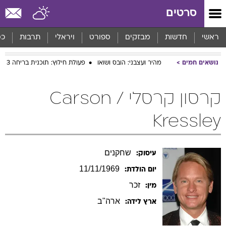
סרטים
ראשי
חדשות
מבזקים
ספורט
ויראלי
תרבות
כס
נושאים חמים
מהיר ועצבני: הובס ושואו
פעולת חילוץ: תוכנית בריחה 3
קרסון קרסלי / Carson
Kressley
שחקנים
עיסוק:
11/11/1969
יום הולדת:
זכר
מין:
ארה"ב
ארץ לידה: