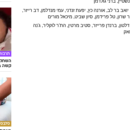
ינשטיין
,
ברני
גולדמן
יואב
בר לב
,
אורנה
כץ
,
יפעת
זנדני
,
עמי
מנדלמן
,
דב
רייזר
,
ר
שרון
,
טל
פרידמן
,
סיון
שביט
,
מיכאל
מורים
דלטון
,
ברנדן
פרייזר
,
סטיב
מרטין
,
הת'ר
לוקליר
,
ג'נה
זאק
תרבות
השחקני
קשה ב
סלבס