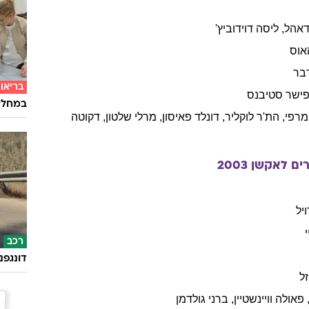
אהל
,
ליסה
דוידוביץ'
אוס
בר
בריאו
ישר
סטיבנס
במחלקת
מרפי
,
הת'ר
לוקליר
,
דונלד
פאיסון
,
מרלי
שלטון
,
דקוטה
זרים לאקשן
2003
ויל
רכב
דונגפנ
ל
פאולה
וויינשטיין
,
ברני
גולדמן