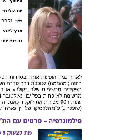
שחק
עיסוק:
יום הולדת:
נקבה
מין:
ארץ לידה:
גר במדינת:
תפקידים מרשימים שלה בקולנוע או בסרט
(שועלה...) ע"פ הלקסיקון של ויין וגארת" עם 
פילמוגרפיה - סרטים עם
הת'
מת לצעוק 5
3