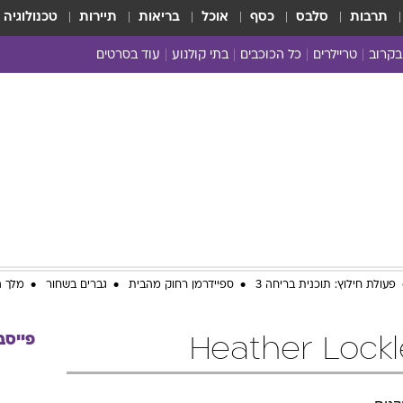
תרבות
סלבס
כסף
אוכל
בריאות
תיירות
טכנולוגיה
בקרוב
טריילרים
כל הכוכבים
בתי קולנוע
עוד בסרטים
כל הסרטים
yes planet
פעולת חילוץ: תוכנית בריחה 3
ספיידרמן רחוק מהבית
גברים בשחור
מלך ה
פייסב