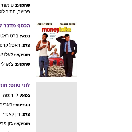
טימותי
שחקנים:
פרייזר
,
הת'ר
לוק
הכסף מדבר
7
ברט
ראטנ
במאי:
ראסל
קרפנ
צלם:
לאלו
שי
מוסיקאי:
צ'ארלי
שחקנים:
לוני טונס: חו
ג'ו
דנטה
במאי:
לארי
ד
תסריטאי:
דין
קאנדי
צלם:
ג'ון
פריז
מוסיקאי: