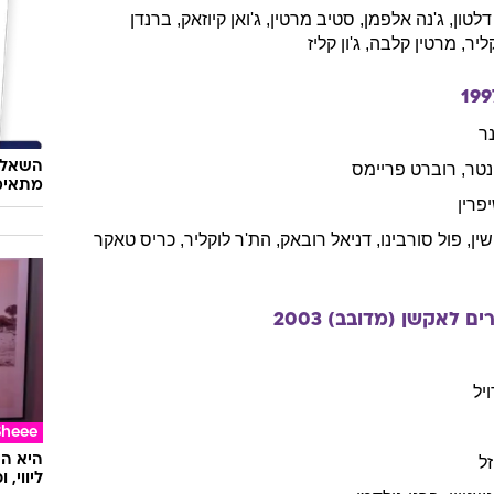
דלטון
,
ג'נה
אלפמן
,
סטיב
מרטין
,
ג'ואן
קיוזאק
,
ברנדן
ליר
,
מרטין
קלבה
,
ג'ון
קליז
199
ר
השאלון
טר
,
רוברט
פריימס
מתאימ
פרין
שין
,
פול
סורבינו
,
דניאל
רובאק
,
הת'ר
לוקליר
,
כריס
טאקר
זרים לאקשן (מדובב)
2003
ויל
Sheee
ל
ליווי,