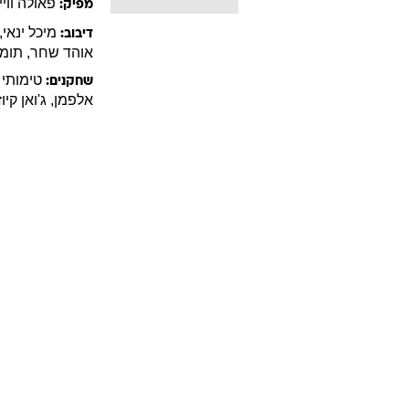
פאולה
ווי
מפיק:
מיכל
ינאי
,
דיבוב:
אוהד
שחר
,
תומ
טימותי
שחקנים:
אלפמן
,
ג'ואן
קיו