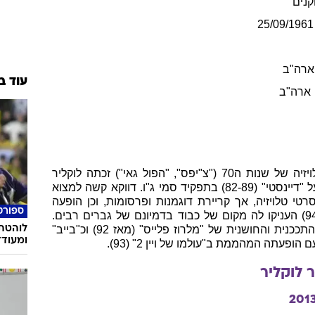
נים
25/09/1961
ארה"ב
עוד ב
ארה"ב
לאחר כמה הופעות אורח בסדרות הטלויזיה של שנות ה70 ("צ"יפס", "הפול גאי") זכתה לוקליר
היפה (ומהממת) לכוכבת דרך סדרת העל "דיינסטי" (82-89) בתפקיד סמי ג"ו. דווקא קשה למצוא
י טלויזיה, אך קריירת דוגמנות ופרסומות, וכן הופעה
ספורט
מרשימה לא פחות בפלייבוי (אוקטובר 94) העניקו לה מקום של כבוד בדמיונם של גברים רבים.
לוהטת,
שנות ה90 מכירות את לוקליר כאמנדה התככנית והחושנית של "מלרוז פלייס" (מאז 92) וכ"בייב"
ומעודד
הופעתה המהממת ב"עולמו של ויין 2" (93).
ר
לוקליר
201