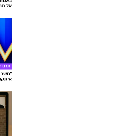
באמת ה
אל תהי
תרבות
"חשבתי
איזנקוט