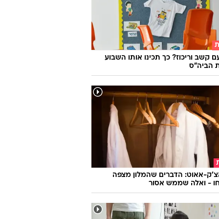
ת
ם קשב וריכוז? כך תכינו אותו השבוע
 הביה"ס
צ'ק-אאוט: הדברים שהמלון מצפה
ו - ואלה שממש אסור