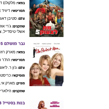
מלקולם ד.
במאי:
דיוויד
צ
תסריטאי:
סטיבן דאג
צלם:
ג'רי
אוק
שחקנים:
אשלי
טיסדייל
,
צ
גבר מושלם
05
מארק
רוזמ
במאי:
הת'ר
ר
תסריטאי:
ג'ון
ר. ליאונ
צלם:
כריסטו
מוסיקאי:
מארק
אי.
מפיק:
הילארי
שחקנים:
בנות בסטייל
3