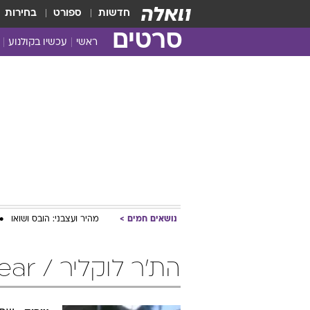
חדשות
ספורט
בחירות
סרטים
ראשי
עכשיו בקולנוע
נושאים חמים
מהיר ועצבני: הובס ושואו
הת'ר לוקליר / Heather Locklear