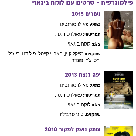
פילמוגרפיה - סרטים עם
לוקה
ביגאזי
נעורים
2015
פאולו
סורנטינו
במאי:
פאולו
סורנטינו
תסריטאי:
לוקה
ביגאזי
צלם:
מייקל
קיין
,
הארווי
קייטל
,
פול
דנו
,
רייצ'ל
שחקנים:
וייס
,
ג'יין
פונדה
יפה לנצח
2013
פאולו
סורנטינו
במאי:
פאולו
סורנטינו
תסריטאי:
לוקה
ביגאזי
צלם:
טוני
סרביליו
שחקנים:
עותק נאמן למקור
2010