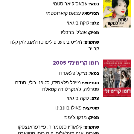
עבאס
קיארוסטמי
במאי:
עבאס
קיארוסטמי
תסריטאי:
לוקה
ביגאזי
צלם:
אנג'לו
ברבליו
מפיק:
ז'ולייט
בינוש
,
פיליפו
טרוז'אנו
,
ז'אן קלוד
שחקנים:
קרייר
רומן קרימינלי
2005
מייקל
פלאסידו
במאי:
מייקל
פלאסידו
,
סטפנו
רולי
,
סנדרו
תסריטאי:
פטרליה
,
ג'אנקרלו
דה קטאלדו
לוקה
ביגאזי
צלם:
פאולו
בוונבינו
מוסיקאי:
מרקו
צ'ימנז
מפיק:
קלאודיו
סנטמריה
,
פיירפראנצסקו
שחקנים:
פאבינו
,
אנה
מוגלאליס
,
קים
רוסי סטיוארט