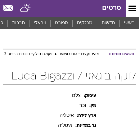
סרטים
ראשי
חדשות
מבזקים
ספורט
ויראלי
תרבות
כס
נושאים חמים
מהיר ועצבני: הובס ושואו
פעולת חילוץ: תוכנית בריחה 3
לוקה ביגאזי / Luca Bigazzi
צלם
עיסוק:
זכר
מין:
איטליה
ארץ לידה:
איטליה
גר במדינת: