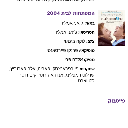
המפתחות לבית
2004
ג'יאני
אמליו
במאי:
ג'יאני
אמליו
תסריטאי:
לוקה
ביגאזי
צלם:
פרנקו
פיירסאנטי
מוסיקאי:
אלדה
פרי
מפיק:
פיירפראנצסקו
פאבינו
,
אלה
פארוביץ'
,
שחקנים:
שרלוט
רמפלינג
,
אנדראה
רוסי
,
קים
רוסי
סטיוארט
פייסבוק