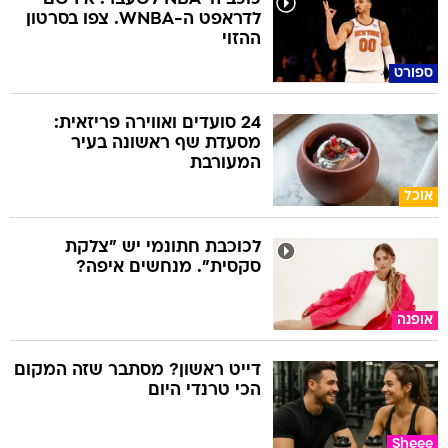
לדראפט ה-WNBA. צפו בסרטון
ההזוי
ספורט
24 סועדים ואווירה פריזאית:
מסעדת שף ראשונה בעיר
המעורבת
אוכל
לכוכבת חתונמי יש "צלקת
סקסית". מנחשים איפה?
אופנה
דייט ראשון? מסתבר שזה המקום
הכי טרנדי היום
Sheee