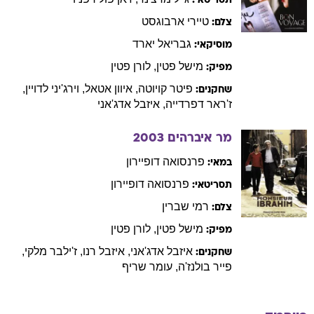
תסריטאי:
טיירי
ארבוגסט
צלם:
גבריאל
יארד
מוסיקאי:
מישל
פטין
,
לורן
פטין
מפיק:
פיטר
קויוטה
,
איוון
אטאל
,
וירג'יני
לדויין
,
שחקנים:
ז'ראר
דפרדייה
,
איזבל
אדג'אני
מר איברהים
2003
פרנסואה
דופיירון
במאי:
פרנסואה
דופיירון
תסריטאי:
רמי
שברין
צלם:
מישל
פטין
,
לורן
פטין
מפיק:
איזבל
אדג'אני
,
איזבל
רנו
,
ז'ילבר
מלקי
,
שחקנים:
פייר
בולנז'ה
,
עומר
שריף