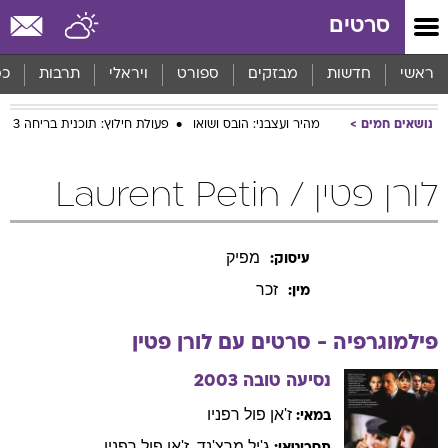
סרטים
ראשי
חדשות
מבזקים
ספורט
ויראלי
תרבות
כס
נושאים חמים
מהיר ועצבני: הובס ושואו
פעולת חילוץ: תוכנית בריחה 3
לורן פטין / Laurent Petin
מפיק
עיסוק:
זכר
מין:
פילמוגרפיה - סרטים עם
לורן
פטין
נסיעה טובה
2003
ז'אן פול
רפניו
במאי:
ג'יל
מרצ'נד
,
ז'אן פול
רפניו