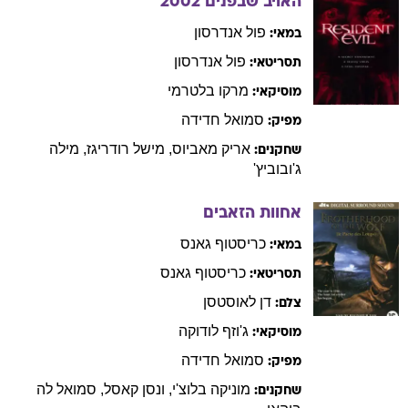
האויב שבפנים
2002
פול
אנדרסון
במאי:
פול
אנדרסון
תסריטאי:
מרקו
בלטרמי
מוסיקאי:
סמואל
חדידה
מפיק:
אריק
מאביוס
,
מישל
רודריגז
,
מילה
שחקנים:
ג'ובוביץ'
אחוות הזאבים
כריסטוף
גאנס
במאי:
כריסטוף
גאנס
תסריטאי:
דן
לאוסטסן
צלם:
ג'וזף
לודוקה
מוסיקאי:
סמואל
חדידה
מפיק:
מוניקה
בלוצ'י
,
ונסן
קאסל
,
סמואל
לה
שחקנים: