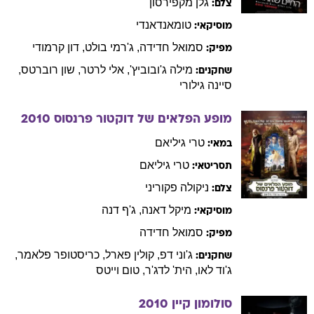
גלן
מקפירסון
צלם:
טומאנדאנדי
מוסיקאי:
סמואל
חדידה
,
ג'רמי
בולט
,
דון
קרמודי
מפיק:
מילה
ג'ובוביץ'
,
אלי
לרטר
,
שון
רוברטס
,
שחקנים:
סיינה
גילורי
מופע הפלאים של דוקטור פרנסוס
2010
טרי
גיליאם
במאי:
טרי
גיליאם
תסריטאי:
ניקולה
פקוריני
צלם:
מיקל
דאנה
,
ג'ף
דנה
מוסיקאי:
סמואל
חדידה
מפיק:
ג'וני
דפ
,
קולין
פארל
,
כריסטופר
פלאמר
,
שחקנים:
ג'וד
לאו
,
הית'
לדג'ר
,
טום
וייטס
סולומון קיין
2010