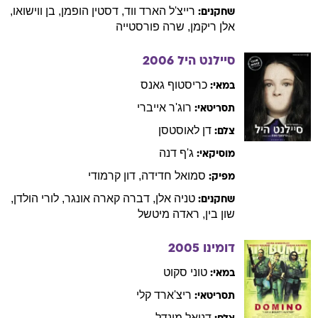
רייצ'ל
הארד ווד
,
דסטין
הופמן
,
בן
ווישואו
,
שחקנים:
אלן
ריקמן
,
שרה
פורסטייה
סיילנט היל
2006
כריסטוף
גאנס
במאי:
רוג'ר
אייברי
תסריטאי:
דן
לאוסטסן
צלם:
ג'ף
דנה
מוסיקאי:
סמואל
חדידה
,
דון
קרמודי
מפיק:
טניה
אלן
,
דברה
קארה אונגר
,
לורי
הולדן
,
שחקנים:
שון
בין
,
ראדה
מיטשל
דומינו
2005
טוני
סקוט
במאי:
ריצ'ארד
קלי
תסריטאי:
דניאל
מינדל