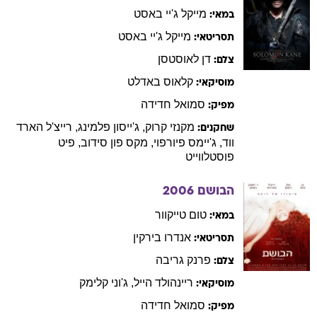
מייקל
ג'יי באסט
במאי:
מייקל
ג'יי באסט
תסריטאי:
דן
לאוסטסן
צלם:
קלאוס
באדלט
מוסיקאי:
סמואל
חדידה
מפיק:
מקנזי
קרוק
,
ג'ייסון
פלמינג
,
רייצ'ל
הארד
שחקנים:
ווד
,
ג'יימס
פיורפוי
,
מקס
פון סידוב
,
פיט
פוסטלווייט
הבושם
2006
טום
טייקוור
במאי:
אנדרו
בירקין
תסריטאי:
פרנק
גריבה
צלם:
ריינהולד
הייל
,
ג'וני
קלימק
מוסיקאי:
סמואל
חדידה
מפיק: