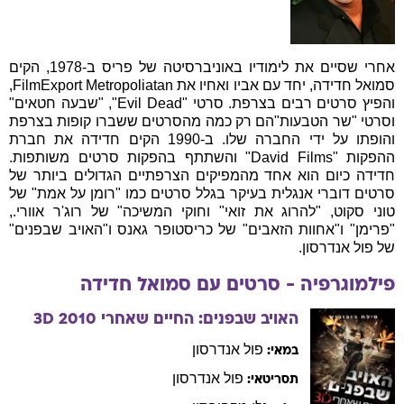
אחרי שסיים את לימודיו באוניברסיטה של פריס ב-1978, הקים
סמואל חדידה, יחד עם אביו ואחיו את FilmExport Metropoliatan,
והפיץ סרטים רבים בצרפת. סרטי "Evil Dead", "שבעה חטאים"
וסרטי "שר הטבעות"הם רק כמה מהסרטים ששברו קופות בצרפת
והופתו על ידי החברה שלו. ב-1990 הקים חדידה את חברת
ההפקות "David Films" והשתתף בהפקות סרטים משותפות.
חדידה כיום הוא אחד מהמפיקים הצרפתיים הגדולים ביותר של
סרטים דוברי אנגלית בעיקר בגלל סרטים כמו "רומן על אמת" של
טוני סקוט, "להרוג את זואי" וחוקי המשיכה" של רוג'ר אוורי.,
"פרימן" ו"אחוות הזאבים" של כריסטופר גאנס ו"האויב שבפנים"
של פול אנדרסון.
פילמוגרפיה - סרטים עם
סמואל
חדידה
האויב שבפנים: החיים שאחרי 3D
2010
פול
אנדרסון
במאי:
פול
אנדרסון
תסריטאי: