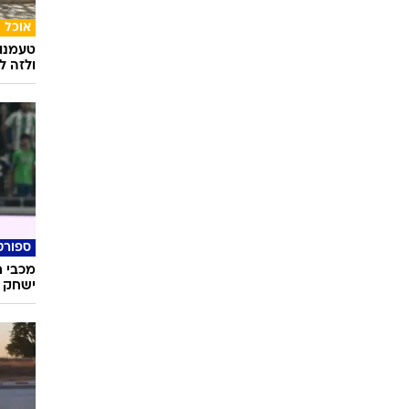
אוכל
טעמנו
ולזה לא
ספורט
מכבי ח
ישחק כ