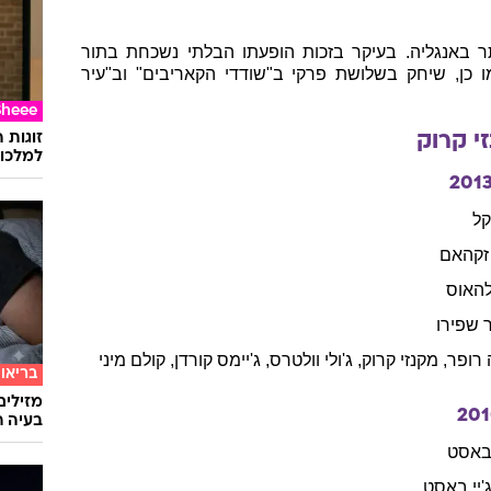
 באנגליה. בעיקר בזכות הופעתו הבלתי נשכחת בתור
כן, שיחק בשלושת פרקי ב"שודדי הקאריבים" וב"עיר
Sheee
זוגות 
י
קרוק
למלכוד
201
ל
זקהאם
להאוס
שפירו
רופר
,
מקנזי
קרוק
,
ג'ולי
וולטרס
,
ג'יימס
קורדן
,
קולם
מיני
בריאו
מזילים
20
בעיה ר
 באסט
'יי באסט