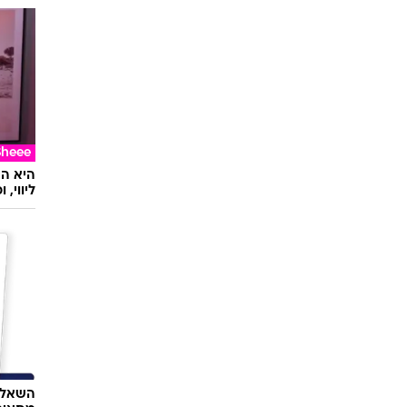
Sheee
ליווי,
השאלון