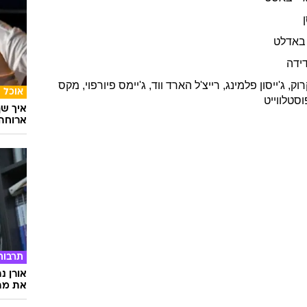
באדלט
ידה
רוק
,
ג'ייסון
פלמינג
,
רייצ'ל
הארד ווד
,
ג'יימס
פיורפוי
,
מקס
אוכל
וסטלווייט
איך שף
ארוחה 
תרבות
אורן נ
את מה 