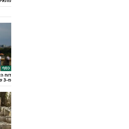
מתאימ
כסף
דוח הא
מ-3 שנים