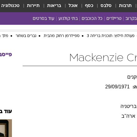
תרבות
סלבס
כסף
אוכל
בריאות
תיירות
טכנולוגיה
בקרוב
טריילרים
כל הכוכבים
בתי קולנוע
עוד בסרטים
כל הסרטים
פעולת חילוץ: תוכנית בריחה 3
ספיידרמן רחוק מהבית
גברים בשחור
מלך ה
yes planet
פייסב
נים
29/09/1971
ה:
בריטניה
עוד ב
ארה"ב