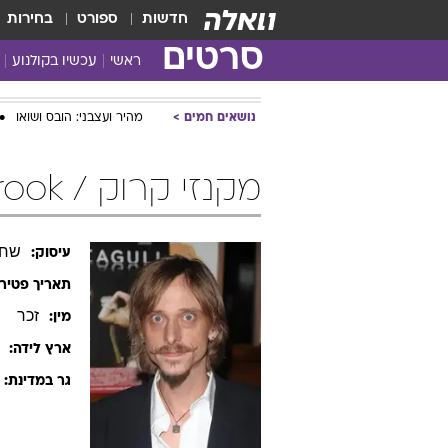
חדשות
ספורט
בחירות
סרטים
ראשי
עכשיו בקולנוע
נושאים חמים
מהיר ועצבני: הובס ושואו
מקנזי קרוק / Mackenzie Crook
שחק
עיסוק:
תאריך פטיר
זכר
מין:
ארץ לידה:
גר במדינת: