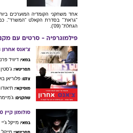
אחד משחקני הקומדיה המוערכים ביותר
"גראת'" בסדרת הקאלט "המשרד". כמו 
הגחלת" (09').
פילמוגרפיה - סרטים עם
מקנז
צ'אנס אחרון
3
דיוויד
פרנק
במאי:
ג'סטין
תסריטאי:
פלוריאן
בו
צלם:
תיאודור
מוסיקאי:
ג'מיימה
שחקנים:
סולומון קיין
10
מייקל
ג'יי
במאי:
מייקל
ג
תסריטאי: