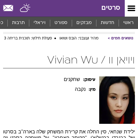
סרטים
ראשי
חדשות
מבזקים
ספורט
ויראלי
תרבות
כס
נושאים חמים
מהיר ועצבני: הובס ושואו
פעולת חילוץ: תוכנית בריחה 3
ויויאן וו / Vivian Wu
שחקנים
עיסוק:
נקבה
מין:
ילידת שנחאי, סין החלה את קרירת המשחק שלה בארה"ב בסרטו
של ברנרדו ברטולוצ'י, "הקיסר האחרון". על משחקה בסרט זה