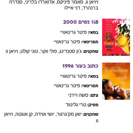
ויויאן
וו
,
סאמר
פיניקס
,
אדוארדו
בלריני
,
סנדרה
ברנהרד
,
דני
איילו
8½ נשים
2000
פיטר
גרינאוויי
במאי:
פיטר
גרינאוויי
תסריטאי:
ג'ון
סטנדינג
,
פולי
ווקר
,
טוני
קולט
,
ויויאן
וו
שחקנים:
כתוב בעור
1996
פיטר
גרינאוויי
במאי:
פיטר
גרינאוויי
תסריטאי:
סשה
ויירני
צלם:
טרי
גלינווד
מפיק:
יואן
מק'גרגור
,
יושי
אוידה
,
קן
אוגטה
,
ויויאן
שחקנים:
וו