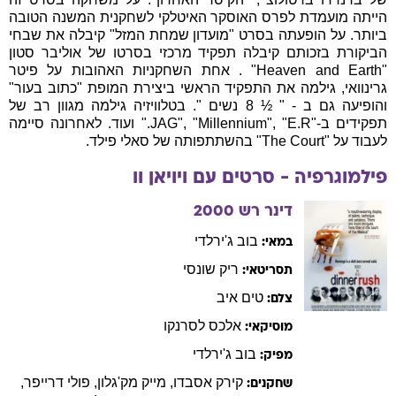
הייתה מועמדת לפרס האוסקר האיטלקי לשחקנית המשנה הטובה
ביותר. על הופעתה בסרט "מועדון שמחת המזל" קיבלה את שבחי
הביקורת בזכותם קיבלה תפקיד מרכזי בסרטו של אוליבר סטון
"Heaven and Earth" . אחת השחקניות האהובות על פיטר
גרינוואי, גילמה את התפקיד הראשי ביצירת המופת "כתוב בעור"
והופיעה גם ב - " ½ 8 נשים ". בטלוויזיה גילמה מגוון רב של
תפקידים ב-"JAG", "Millennium", "E.R." ועוד. לאחרונה סיימה
לעבוד על "The Court" בהשתתפותה של סאלי פילד.
פילמוגרפיה - סרטים עם
ויויאן
וו
דינר רש
2000
בוב
ג'ירלדי
במאי:
ריק
שונסי
תסריטאי:
טים
איב
צלם:
אלכס
לסרנקו
מוסיקאי:
בוב
ג'ירלדי
מפיק:
קירק
אסבדו
,
מייק
מק'גלון
,
פולי
דרייפר
,
שחקנים: