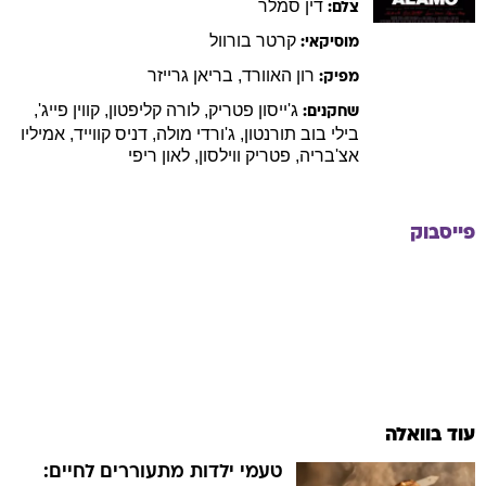
דין
סמלר
צלם:
קרטר
בורוול
מוסיקאי:
רון
האוורד
,
בריאן
גרייזר
מפיק:
ג'ייסון
פטריק
,
לורה
קליפטון
,
קווין
פייג'
,
שחקנים:
בילי
בוב תורנטון
,
ג'ורדי
מולה
,
דניס
קווייד
,
אמיליו
אצ'בריה
,
פטריק
ווילסון
,
לאון
ריפי
פייסבוק
עוד בוואלה
טעמי ילדות מתעוררים לחיים: