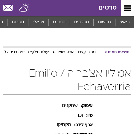
סרטים
ראשי
חדשות
מבזקים
ספורט
ויראלי
תרבות
כס
נושאים חמים
מהיר ועצבני: הובס ושואו
פעולת חילוץ: תוכנית בריחה 3
אמיליו אצ'בריה / Emilio
Echaverria
שחקנים
עיסוק:
זכר
מין:
מקסיקו
ארץ לידה: