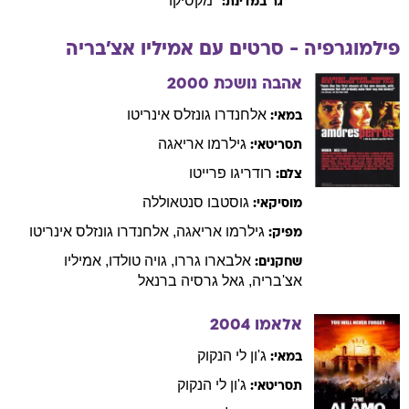
מקסיקו
גר במדינת:
פילמוגרפיה - סרטים עם
אמיליו
אצ'בריה
אהבה נושכת
2000
אלחנדרו
גונזלס אינריטו
במאי:
גילרמו
אריאגה
תסריטאי:
רודריגו
פרייטו
צלם:
גוסטבו
סנטאוללה
מוסיקאי:
גילרמו
אריאגה
,
אלחנדרו
גונזלס אינריטו
מפיק:
אלבארו
גררו
,
גויה
טולדו
,
אמיליו
שחקנים:
אצ'בריה
,
גאל
גרסיה ברנאל
אלאמו
2004
ג'ון לי
הנקוק
במאי:
ג'ון לי
הנקוק
תסריטאי: