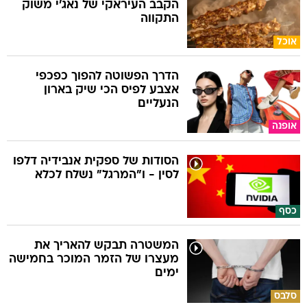
הקבב העיראקי של נאג׳י משוק
התקווה
אוכל
הדרך הפשוטה להפוך כפכפי
אצבע לפיס הכי שיק בארון
הנעליים
אופנה
הסודות של ספקית אנבידיה דלפו
לסין - ו"המרגל" נשלח לכלא
כסף
המשטרה תבקש להאריך את
מעצרו של הזמר המוכר בחמישה
ימים
סלבס