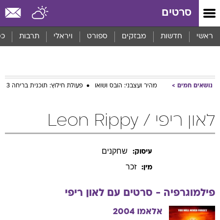
סרטים
ראשי
חדשות
מבזקים
ספורט
ויראלי
תרבות
כס
נושאים חמים
מהיר ועצבני: הובס ושואו
פעולת חילוץ: תוכנית בריחה 3
לאון ריפי / Leon Rippy
שחקנים
עיסוק:
זכר
מין:
פילמוגרפיה - סרטים עם
לאון
ריפי
אלאמו
2004