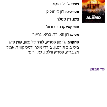
ג'ון לי
הנקוק
במאי:
ג'ון לי
הנקוק
תסריטאי:
דין
סמלר
צלם:
קרטר
בורוול
מוסיקאי:
רון
האוורד
,
בריאן
גרייזר
מפיק:
ג'ייסון
פטריק
,
לורה
קליפטון
,
קווין
פייג'
,
שחקנים:
בילי
בוב תורנטון
,
ג'ורדי
מולה
,
דניס
קווייד
,
אמיליו
אצ'בריה
,
פטריק
ווילסון
,
לאון
ריפי
פייסבוק