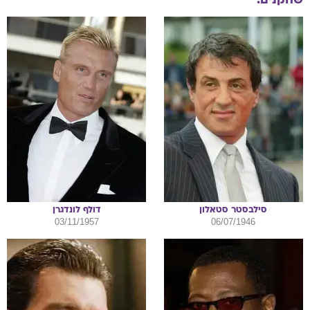
שחקנים:
סילבסטר
סטאלון
דולף
לונדגרן
03/11/1957
06/07/1946