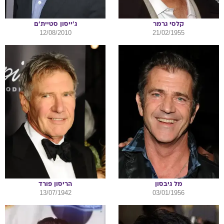
קלסי
גרמר
ג'ייסון
סטיית'ם
12/08/2010
21/02/1955
מל
גיבסון
הריסון
פורד
13/07/1942
03/01/1956