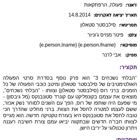
פעולה
, הרפתקאות
ז׳אנר:
14
.
8
.
2014
תאריך יציאה לאקרנים:
סילבסטר
סטאלון
תסריטאי:
פיטר מנזיס ג'וניור
צלם:
{e.person.fname} {e.person.lname}
מוסיקאי:
אבי לרנר
מפיק:
תקציר:
"הבלתי נשכחים 3" הוא פרק נוסף בסדרת סרטי הפעולה
האולטימטיבים של סילבסטר סטאלון ומיטב כוכבי הפעולה של כל
הזמנים. ברני רוס (סילבסטר סטאלון) וצוותו - "הבלתי נשכחים",
מוצאים את עצמם בקונפליקט עם קונרד סטונבנקס (מל גיבסון) -
מי שפעם היה שותפו של רוס, הפך עם השנים לסוחר נשק אכזר,
ששם לעצמו למטרה לחסל את הצוות. ברני מחליט שהדרך הכי
טובה לחסל את סטונבנקס היא בעזרת טקטיקה חדשה. הוא מגייס
לצוותו חבר'ה חדשים שבתקווה יביאו עמם צורת חשיבה רעננה
ויתרון טכנולוגי על יריבו הישן.