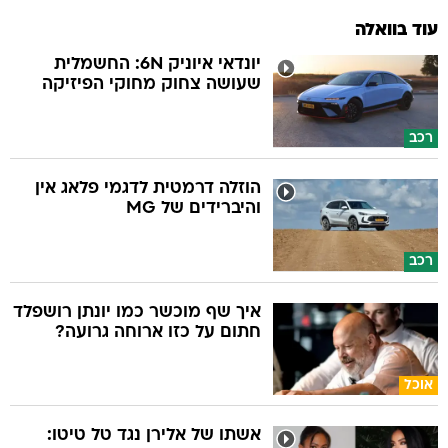
עוד בוואלה
יונדאי איוניק 6N: החשמלית
שעושה צחוק מחוקי הפיזיקה
רכב
הוזלה דרמטית לדגמי פלאג אין
והיברידים של MG
רכב
איך שף מוכשר כמו יונתן רושפלד
חתום על כזו ארוחה גרועה?
אוכל
אשתו של אלירן נגד טל טיטו: