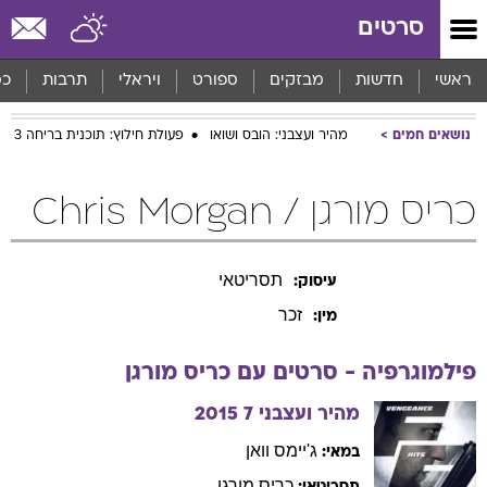
סרטים
ראשי
חדשות
מבזקים
ספורט
ויראלי
תרבות
כס
נושאים חמים
מהיר ועצבני: הובס ושואו
פעולת חילוץ: תוכנית בריחה 3
כריס מורגן / Chris Morgan
תסריטאי
עיסוק:
זכר
מין:
פילמוגרפיה - סרטים עם
כריס
מורגן
מהיר ועצבני 7
2015
ג'יימס
וואן
במאי:
כריס
מורגן