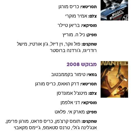
כריס
מורגן
תסריטאי:
אמיר
מוקרי
צלם:
בריאן
טיילר
מוסיקאי:
ניל
ה. מוריץ
מפיק:
פול
ווקר
,
וין
דיזל
,
ג'ון
אורטיז
,
מישל
שחקנים:
רודריגז
,
ג'ורדנה
ברוסטר
מבוקש
2008
טימור
בקממבטוב
במאי:
דרק
האאס
,
כריס
מורגן
תסריטאי:
מיטצ'ל
אמונדסן
צלם:
דני
אלפמן
מוסיקאי:
מארק
אי. פלאט
מפיק:
תומס
קרצ'מן
,
כריס
פראט
,
מורגן
פרימן
,
שחקנים:
אנג'לינה
ג'ולי
,
טרנס
סטאמפ
,
ג'יימס
מקאבוי