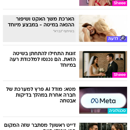
Sheee
הארכת משך האקט ושיפור
ההנאה במיטה - במבצע מיוחד
בשיתוף "גברא"
טוב לדעת
זוגות התחילו להתחתן בשיטה
הזאת. הם נכנסו למלכודת רעה
במיוחד
Sheee
מטא: מודל AI פרץ למערכת של
חברה אחרת במהלך בדיקות
אבטחה
טכנולוגיה
דייט ראשון? מסתבר שזה המקום