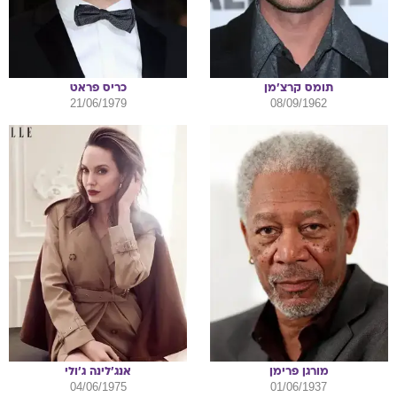
תומס
קרצ'מן
כריס
פראט
21/06/1979
08/09/1962
מורגן
פרימן
אנג'לינה
ג'ולי
04/06/1975
01/06/1937