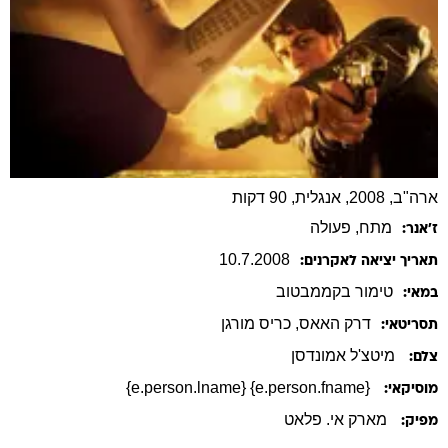
ארה"ב, 2008, אנגלית, 90 דקות
מתח
, פעולה
ז׳אנר:
10
.
7
.
2008
תאריך יציאה לאקרנים:
טימור
בקממבטוב
במאי:
דרק
האאס
,
כריס
מורגן
תסריטאי:
מיטצ'ל אמונדסן
צלם:
{e.person.fname} {e.person.lname}
מוסיקאי:
מארק אי. פלאט
מפיק: