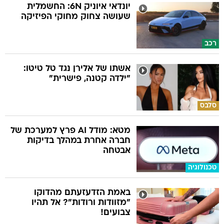
יונדאי איוניק 6N: החשמלית
שעושה צחוק מחוקי הפיזיקה
רכב
אשתו של אלירן נגד טל טיטו:
"ילדה קטנה, פישרית"
סלבס
מטא: מודל AI פרץ למערכת של
חברה אחרת במהלך בדיקות
אבטחה
טכנולוגיה
באמת הזדעזעתם מהדוקו
"מזוודות ורודות"? אל תהיו
צבועים!