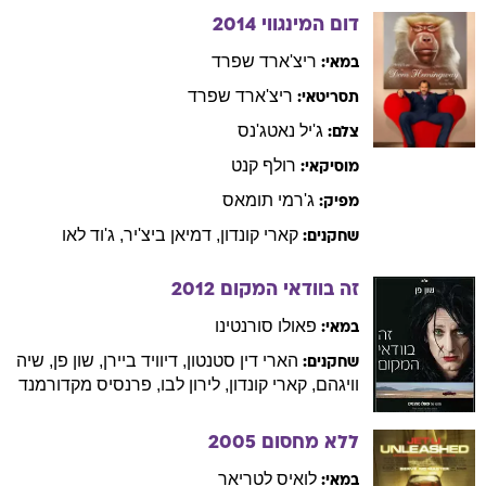
דום המינגווי
2014
ריצ'ארד
שפרד
במאי:
ריצ'ארד
שפרד
תסריטאי:
ג'יל
נאטג'נס
צלם:
רולף
קנט
מוסיקאי:
ג'רמי
תומאס
מפיק:
קארי
קונדון
,
דמיאן
ביצ'יר
,
ג'וד
לאו
שחקנים:
זה בוודאי המקום
2012
פאולו
סורנטינו
במאי:
הארי
דין סטנטון
,
דיוויד
ביירן
,
שון
פן
,
שיה
שחקנים:
וויגהם
,
קארי
קונדון
,
לירון
לבו
,
פרנסיס
מקדורמנד
ללא מחסום
2005
לואיס
לטריאר
במאי: