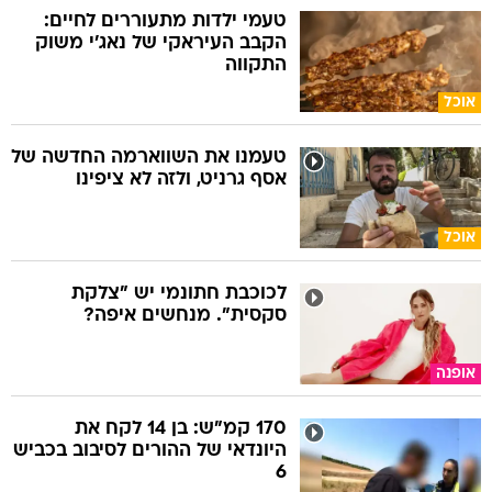
טעמי ילדות מתעוררים לחיים:
הקבב העיראקי של נאג׳י משוק
התקווה
אוכל
טעמנו את השווארמה החדשה של
אסף גרניט, ולזה לא ציפינו
אוכל
לכוכבת חתונמי יש "צלקת
סקסית". מנחשים איפה?
אופנה
170 קמ"ש: בן 14 לקח את
היונדאי של ההורים לסיבוב בכביש
6