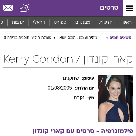
סרטים
ראשי
חדשות
מבזקים
ספורט
ויראלי
תרבות
כס
נושאים חמים
מהיר ועצבני: הובס ושואו
פעולת חילוץ: תוכנית בריחה 3
קארי קונדון / Kerry Condon
שחקנים
עיסוק:
01/08/2005
יום הולדת:
נקבה
מין:
פילמוגרפיה - סרטים עם
קארי
קונדון