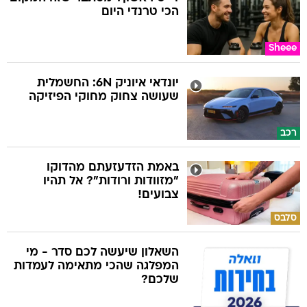
הכי טרנדי היום
Sheee
יונדאי איוניק 6N: החשמלית
שעושה צחוק מחוקי הפיזיקה
רכב
באמת הזדעזעתם מהדוקו
"מזוודות ורודות"? אל תהיו
צבועים!
סלבס
השאלון שיעשה לכם סדר - מי
המפלגה שהכי מתאימה לעמדות
שלכם?