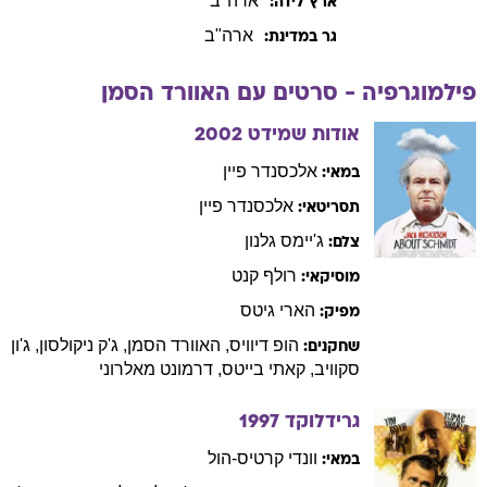
ארה"ב
ארץ לידה:
ארה"ב
גר במדינת:
פילמוגרפיה - סרטים עם
האוורד
הסמן
אודות שמידט
2002
אלכסנדר
פיין
במאי:
אלכסנדר
פיין
תסריטאי:
ג'יימס
גלנון
צלם:
רולף
קנט
מוסיקאי:
הארי
גיטס
מפיק:
הופ
דיוויס
,
האוורד
הסמן
,
ג'ק
ניקולסון
,
ג'ון
שחקנים:
סקוויב
,
קאתי
בייטס
,
דרמונט
מאלרוני
גרידלוקד
1997
וונדי
קרטיס-הול
במאי: