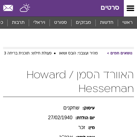
סרטים
ראשי
חדשות
מבזקים
ספורט
ויראלי
תרבות
כס
נושאים חמים
מהיר ועצבני: הובס ושואו
פעולת חילוץ: תוכנית בריחה 3
האוורד הסמן / Howard
Hesseman
שחקנים
עיסוק:
27/02/1940
יום הולדת:
זכר
מין: