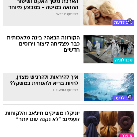
הארכת משך האקט ושיפור
ההנאה במיטה - במבצע מיוחד
בשיתוף "גברא"
טוב לדעת
הקורונה הבאה? בינה מלאכותית
כבר מצליחה ליצור וירוסים
חדשים
טכנולוגיה
איך להיראות ולהרגיש מצוין,
לחיות בריא ולהפחית במשקל?
בשיתוף TI SWIM
טוב לדעת
יוניקלו משיקים חיג'אב והלקוחות
זועמים: "לא נקנה שם יותר"
אופנה