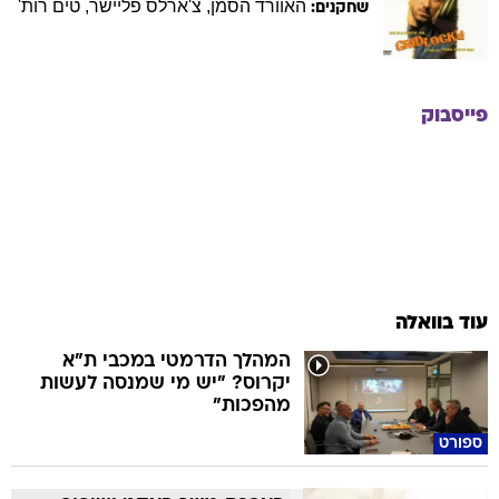
האוורד
הסמן
,
צ'ארלס
פליישר
,
טים
רות'
שחקנים:
פייסבוק
עוד בוואלה
המהלך הדרמטי במכבי ת"א
יקרוס? "יש מי שמנסה לעשות
מהפכות"
ספורט