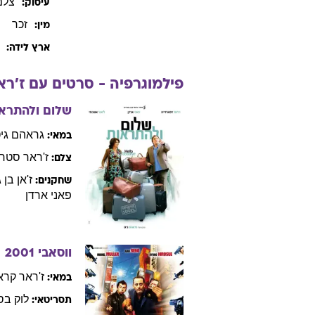
צלם
עיסוק:
זכר
מין:
ארץ לידה:
פילמוגרפיה - סרטים עם
ז'רא
שלום ולהתרא
גראהם
גי
במאי:
ז'ראר
סטרי
צלם:
ז'אן
בן ג
שחקנים:
פאני
ארדן
ווסאבי
2001
ז'ראר
קראו
במאי:
לוק
בסו
תסריטאי: