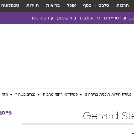
תרבות
סלבס
כסף
אוכל
בריאות
תיירות
טכנולוגיה
בקרוב
טריילרים
כל הכוכבים
בתי קולנוע
עוד בסרטים
כל הסרטים
yes planet
פעולת חילוץ: תוכנית בריחה 3
ספיידרמן רחוק מהבית
גברים בשחור
מלך ה
פייסב