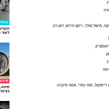
ן
רה
טכנולו
קה
,
מישל
מולר
,
ריוקו
הירוזו
,
ז'אן
רנו
הקורונ
ליצור 
אוסצ'יק
ן
ן
ימה
תיירות
דייפנטל
,
סמי
נסרי
,
אמה
סיוברג
מיטה, 
בצינור