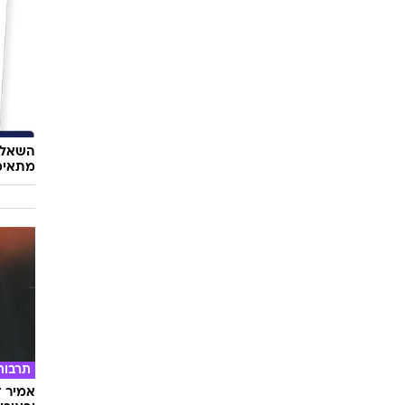
השאלון
מתאימ
תרבות
אמיר ד