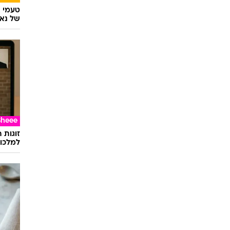
טעמי י
של נאג
Sheee
זוגות 
למלכוד