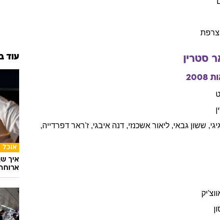
צרפת
עוד ב
ר
סטרין
ות
2008
ט
ן
יגי
,
ששון
גבאי
,
ליאור
אשכנזי
,
דנה
איבגי
,
ז'ראר
דפרדייה
,
אוכל
איך שף
ארוחה 
וצ'יק
ן