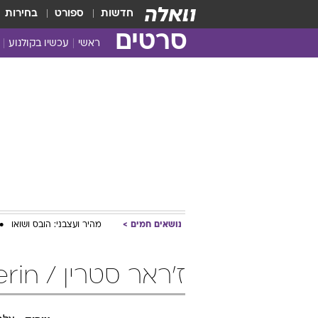
חדשות
ספורט
בחירות
סרטים
ראשי
עכשיו בקולנוע
נושאים חמים
מהיר ועצבני: הובס ושואו
ז'ראר סטרין / Gerard Sterin