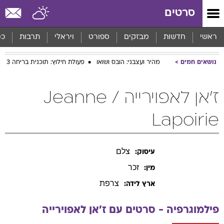
סרטים
ראשי
חדשות
מבזקים
ספורט
ויראלי
תרבות
כס
נושאים חמים
מהיר ועצבני: הובס ושואו
פעולת חילוץ: תוכנית בריחה 3
ז'אן לאפוירייה / Jeanne
Lapoirie
צלם
עיסוק:
זכר
מין:
צרפת
ארץ לידה:
פילמוגרפיה - סרטים עם
ז'אן
לאפוירייה