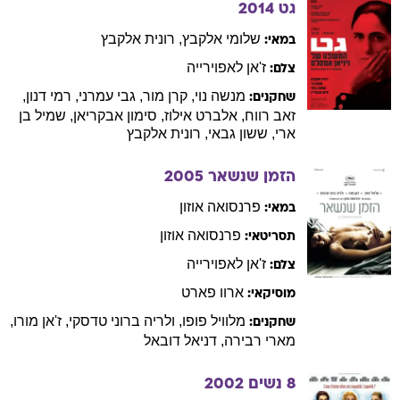
גט
2014
שלומי
אלקבץ
,
רונית
אלקבץ
במאי:
ז'אן
לאפוירייה
צלם:
מנשה
נוי
,
קרן
מור
,
גבי
עמרני
,
רמי
דנון
,
שחקנים:
זאב
רווח
,
אלברט
אילוז
,
סימון
אבקריאן
,
שמיל
בן
ארי
,
ששון
גבאי
,
רונית
אלקבץ
הזמן שנשאר
2005
פרנסואה
אוזון
במאי:
פרנסואה
אוזון
תסריטאי:
ז'אן
לאפוירייה
צלם:
ארוו
פארט
מוסיקאי:
מלוויל
פופו
,
ולריה
ברוני טדסקי
,
ז'אן
מורו
,
שחקנים:
מארי
רבירה
,
דניאל
דובאל
8 נשים
2002