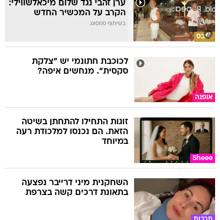
ערן זהבי נגד שלום מיכאלשווילי:
הקרב על המכשיר החדש
בשיתוף סמסונג
סלבס
לכוכבת חתונמי יש "צלקת
סקסית". מנחשים איפה?
אופנה
זוגות התחילו להתחתן בשיטה
הזאת. הם נכנסו למלכודת רעה
במיוחד
Sheee
השחקנית מיני דרייבר נפצעה
בתאונת דרכים קשה בצרפת
תרבות