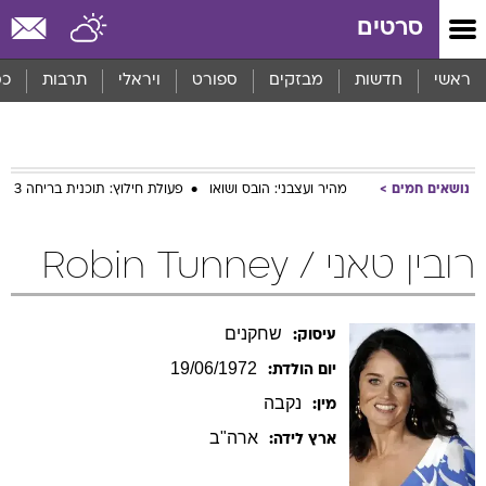
סרטים
ראשי
חדשות
מבזקים
ספורט
ויראלי
תרבות
כס
נושאים חמים
מהיר ועצבני: הובס ושואו
פעולת חילוץ: תוכנית בריחה 3
רובין טאני / Robin Tunney
שחקנים
עיסוק:
19/06/1972
יום הולדת:
נקבה
מין:
ארה"ב
ארץ לידה: