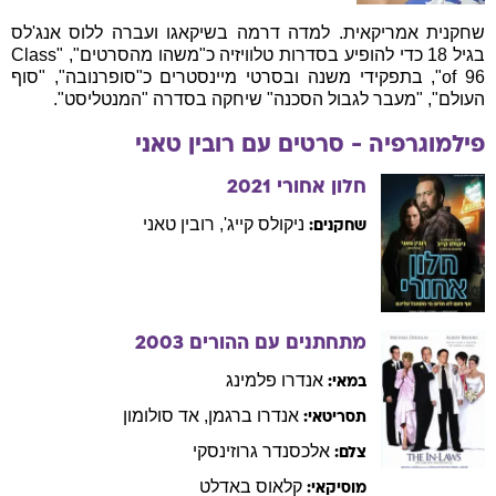
שחקנית אמריקאית. למדה דרמה בשיקאגו ועברה ללוס אנג'לס
בגיל 18 כדי להופיע בסדרות טלוויזיה כ"משהו מהסרטים", "Class
of 96", בתפקידי משנה ובסרטי מיינסטרים כ"סופרנובה", "סוף
העולם", "מעבר לגבול הסכנה" שיחקה בסדרה "המנטליסט".
פילמוגרפיה - סרטים עם
רובין
טאני
חלון אחורי
2021
ניקולס
קייג'
,
רובין
טאני
שחקנים:
מתחתנים עם ההורים
2003
אנדרו
פלמינג
במאי:
אנדרו
ברגמן
,
אד
סולומון
תסריטאי:
אלכסנדר
גרוזינסקי
צלם:
קלאוס
באדלט
מוסיקאי: