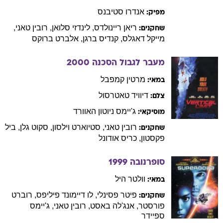
אנדרו
סטיבנס
מפיק:
ריאן
ריינולדס
,
לינדזי
סלואן
,
רובין
טאני
,
שחקנים:
מייקל
דאגלס
,
קנדיס
ברגן
,
אלברט
ברוקס
מעבר לגבול הסכנה
2000
מרטין
קמפבל
במאי:
דיוויד
טאטרסול
צלם:
ג'יימס
ניוטון האוורד
מוסיקאי:
רובין
טאני
,
סטיוארט
וילסון
,
סקוט
גלן
,
ביל
שחקנים:
פקסטון
,
כריס
אודונל
סופרנובה
1999
וולטר
היל
במאי:
פיטר
פסינלי
,
לו
דיימונד פיליפס
,
רוברט
שחקנים:
פורסטר
,
אנג'לה
באסט
,
רובין
טאני
,
ג'יימס
ספיידר