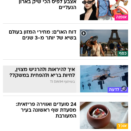
אצבע לפיס הכי שיק בארון
הנעליים
אופנה
דוח האו"ם: מחירי המזון בעולם
בשיא של יותר מ-3 שנים
כסף
איך להיראות ולהרגיש מצוין,
לחיות בריא ולהפחית במשקל?
בשיתוף TI SWIM
טוב לדעת
24 סועדים ואווירה פריזאית:
מסעדת שף ראשונה בעיר
המעורבת
אוכל