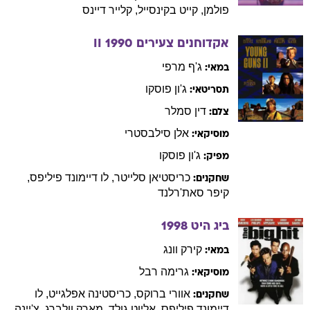
פולמן
,
קייט
בקינסייל
,
קלייר
דיינס
אקדוחנים צעירים II
1990
ג'ף
מרפי
במאי:
ג'ון
פוסקו
תסריטאי:
דין
סמלר
צלם:
אלן
סילבסטרי
מוסיקאי:
ג'ון
פוסקו
מפיק:
כריסטיאן
סלייטר
,
לו
דיימונד פיליפס
,
שחקנים:
קיפר
סאת'רלנד
ביג היט
1998
קירק
וונג
במאי:
גרימה
רבל
מוסיקאי:
אוורי
ברוקס
,
כריסטינה
אפלגייט
,
לו
שחקנים:
דיימונד פיליפס
,
אליוט
גולד
,
מארק
וולברג
,
צ'יינה