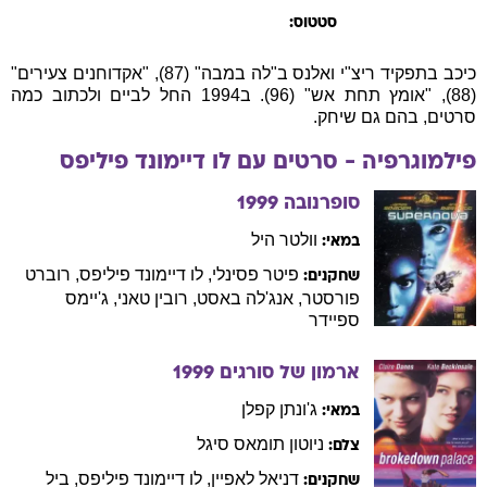
סטטוס:
כיכב בתפקיד ריצ"י ואלנס ב"לה במבה" (87), "אקדוחנים צעירים"
(88), "אומץ תחת אש" (96). ב1994 החל לביים ולכתוב כמה
סרטים, בהם גם שיחק.
פילמוגרפיה - סרטים עם
לו
דיימונד פיליפס
סופרנובה
1999
וולטר
היל
במאי:
פיטר
פסינלי
,
לו
דיימונד פיליפס
,
רוברט
שחקנים:
פורסטר
,
אנג'לה
באסט
,
רובין
טאני
,
ג'יימס
ספיידר
ארמון של סורגים
1999
ג'ונתן
קפלן
במאי:
ניוטון
תומאס סיגל
צלם:
דניאל
לאפיין
,
לו
דיימונד פיליפס
,
ביל
שחקנים: