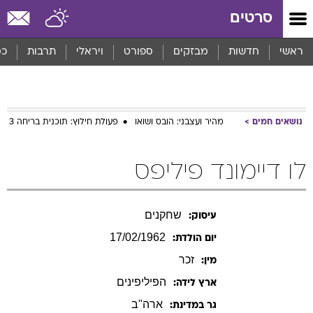
סרטים
ראשי
חדשות
מבזקים
ספורט
ויראלי
תרבות
כס
נושאים חמים
מהיר ועצבני: הובס ושואו
פעולת חילוץ: תוכנית בריחה 3
לו דיימונד פיליפס
שחקנים
עיסוק:
17/02/1962
יום הולדת:
זכר
מין:
הפיליפינים
ארץ לידה:
ארה"ב
גר במדינת: