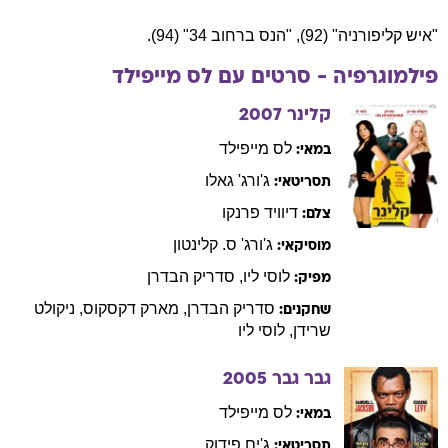
"איש קליפורניה" (92), "הנס ברחוב 34" (94).
פילמוגרפיה - סרטים עם
לס
מייפילד
קלינר
2007
לס
מייפילד
במאי:
ג'ורג'
גאלו
תסריטאי:
דיוויד
פרנקו
צלם:
ג'ורג'
ס. קלינטון
מוסיקאי:
לוסי
ליו
,
סדריק
הבדרן
מפיק:
סדריק
הבדרן
,
מארק
דקסקוס
,
ניקולט
שחקנים:
שרידן
,
לוסי
ליו
גבר גבר
2005
לס
מייפילד
במאי:
ג'ים
פידוק
תסריטאי: