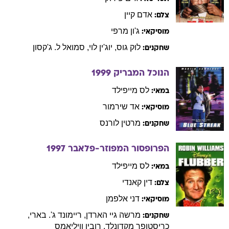
אדם
קיין
צלם:
ג'ון
מרפי
מוסיקאי:
לוק
גוס
,
יוג'ין
לוי
,
סמואל
ל. ג'קסון
שחקנים:
הנוכל המבריק
1999
לס
מייפילד
במאי:
אד
שירמור
מוסיקאי:
מרטין
לורנס
שחקנים:
הפרופסור המפוזר-פלאבר
1997
לס
מייפילד
במאי:
דין
קאנדי
צלם:
דני
אלפמן
מוסיקאי:
מרשה
גיי הארדן
,
ריימונד
ג'. בארי
,
שחקנים:
כריסטופר
מקדונלד
,
רובין
וויליאמס