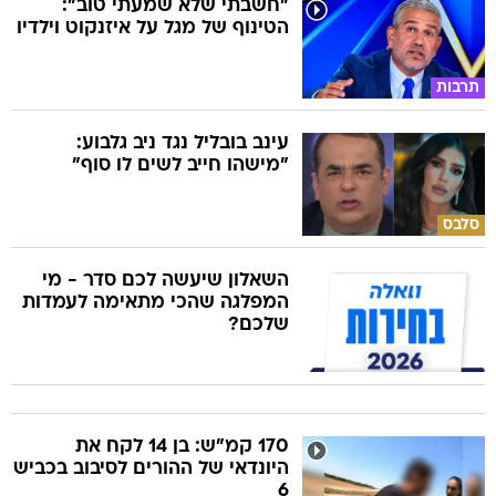
"חשבתי שלא שמעתי טוב":
הטינוף של מגל על איזנקוט וילדיו
תרבות
עינב בובליל נגד ניב גלבוע:
"מישהו חייב לשים לו סוף"
סלבס
השאלון שיעשה לכם סדר - מי
המפלגה שהכי מתאימה לעמדות
שלכם?
170 קמ"ש: בן 14 לקח את
היונדאי של ההורים לסיבוב בכביש
6