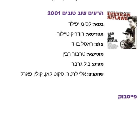
הרעים שוב טובים
2001
לס
מייפילד
במאי:
רודריק
טיילור
תסריטאי:
ראסל
בויד
צלם:
טרבור
רבין
מוסיקאי:
ביל
גרבר
מפיק:
אלי
לרטר
,
סקוט
קאן
,
קולין
פארל
שחקנים:
פייסבוק