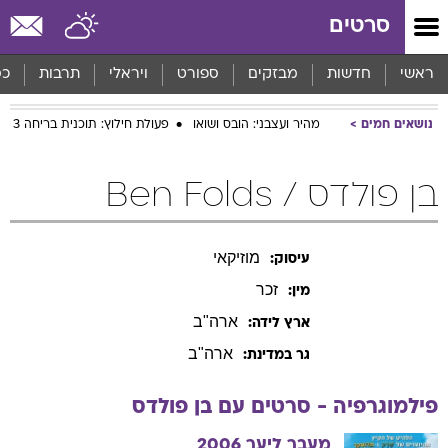
סרטים
ראשי
חדשות
מבזקים
ספורט
ויראלי
תרבות
כס
נושאים חמים
מהיר ועצבני: הובס ושואו
פעולת חילוץ: תוכנית בריחה 3
בן פולדס / Ben Folds
מוזיקאי
עיסוק:
זכר
מין:
ארה"ב
ארץ לידה:
ארה"ב
גר במדינת:
פילמוגרפיה - סרטים עם
בן
פולדס
מעבר ליער
2006