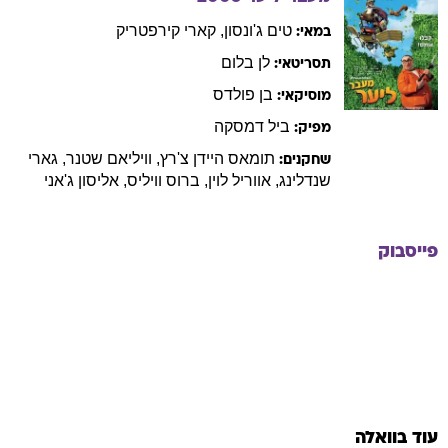
טים
ג'ונסון
,
קארי
קירפטריק
במאי:
לן
בלום
תסריטאי:
בן
פולדס
מוסיקאי:
ביל
דמסקה
מפיק:
תומאס
היידן צ'רץ
,
וויליאם
שטנר
,
גארי
שחקנים:
שנדלינג
,
אווריל
לוין
,
ברוס
וויליס
,
אליסון
ג'אני
פייסבוק
עוד בוואלה