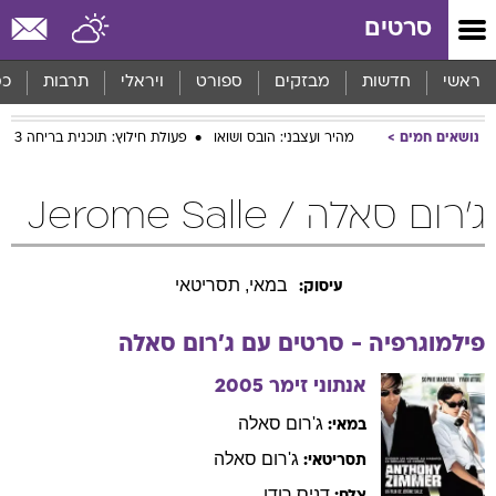
סרטים
ראשי
חדשות
מבזקים
ספורט
ויראלי
תרבות
כס
נושאים חמים
מהיר ועצבני: הובס ושואו
פעולת חילוץ: תוכנית בריחה 3
ג'רום סאלה / Jerome Salle
במאי, תסריטאי
עיסוק:
פילמוגרפיה - סרטים עם
ג'רום
סאלה
אנתוני זימר
2005
ג'רום
סאלה
במאי:
ג'רום
סאלה
תסריטאי:
דניס
רודן