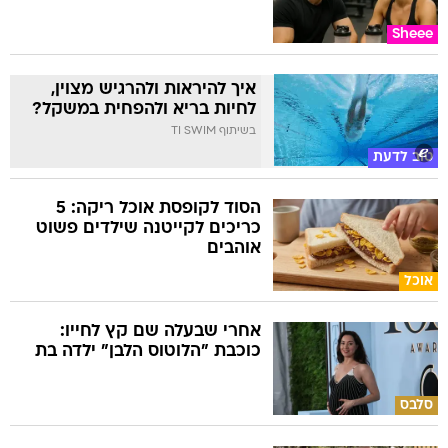
Sheee
איך להיראות ולהרגיש מצוין,
לחיות בריא ולהפחית במשקל?
בשיתוף TI SWIM
טוב לדעת
הסוד לקופסת אוכל ריקה: 5
כריכים לקייטנה שילדים פשוט
אוהבים
אוכל
אחרי שבעלה שם קץ לחייו:
כוכבת "הלוטוס הלבן" ילדה בת
סלבס