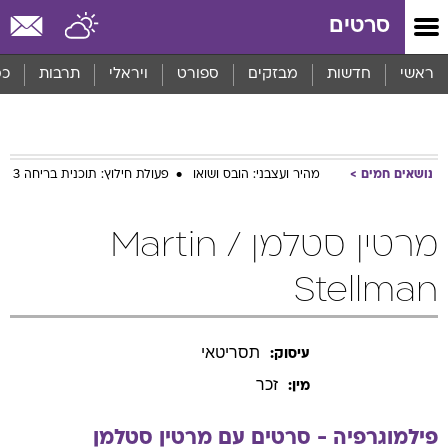
סרטים
ראשי
חדשות
מבזקים
ספורט
ויראלי
תרבות
כס
נושאים חמים
מהיר ועצבני: הובס ושואו
פעולת חילוץ: תוכנית בריחה 3
מרטין סטלמן / Martin
Stellman
תסריטאי
עיסוק:
זכר
מין:
פילמוגרפיה - סרטים עם
מרטין
סטלמן