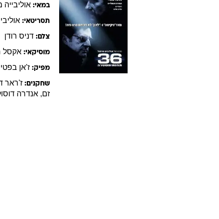
במא
עיסוק:
יום הולדת:
זכר
מין:
ארץ לידה:
פילמוגרפיה - סרטים עם
אולי
36 תחנת משטרה
אוליבייה
מ
במאי:
אוליביי
תסריטאי:
דניס
רודן
צלם:
אקסל
ר
מוסיקאי:
ז'אן בפטי
מפיק:
ז'ראר
ד
שחקנים:
זם
,
אנדרה
דוסול