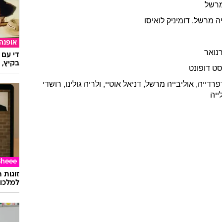
י, תסריטאי, שחקנים
14/11/1958
צרפת
עוד ב
בייה
מרשל
2004
רשל
ה
מרשל
,
דומיניק
לואיסו
אופנה
נואר
די עם 
בקיץ, 
סט
דופונט
פרדייה
,
אוליבייה
מרשל
,
דניאל
אוטיי
,
ולריה
גולינו
,
רושדי
ייה