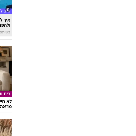
בריאו
מחזיק
לאנשים
טוב ל
איך לה
ולהפח
בשיתוף  SWIM