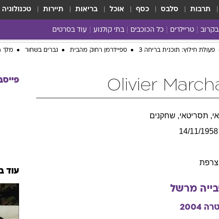
תרבות
סלבס
כסף
אוכל
בריאות
תיירות
טכנולוגיה
בקרוב
טריילרים
כל הכוכבים
בתי קולנוע
עוד בסרטים
כל הסרטים
yes planet
פעולת חילוץ: תוכנית בריחה 3
ספיידרמן רחוק מהבית
גברים בשחור
מלך ה
פייסב