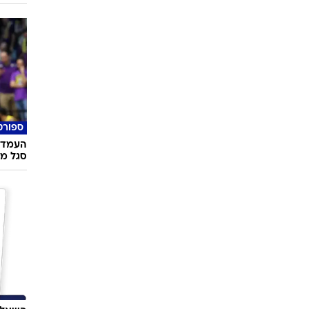
טוב ל
הארכת
במבצע
בשיתוף 
ספורט
העמדה 
סגל מכ