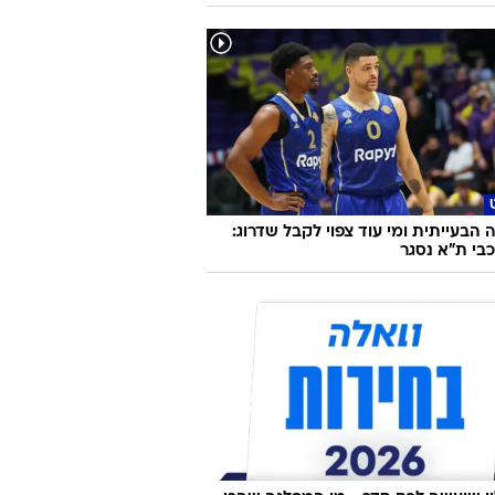
דעת
 משך האקט ושיפור ההנאה במיטה -
 מיוחד
"גברא"
הבעייתית ומי עוד צפוי לקבל שדרוג:
בי ת"א נסגר