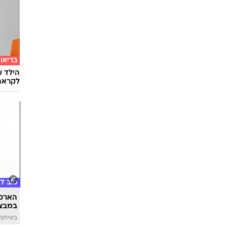
Sheee
זוגות 
למלכוד
בריאו
הילד ע
לקראת