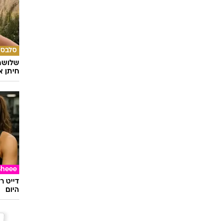
בית וע
לא חיי
מראה 
סלבס
שלושה 
חיתן א