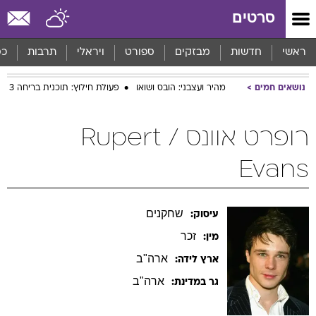
סרטים
ראשי
חדשות
מבזקים
ספורט
ויראלי
תרבות
כס
נושאים חמים
מהיר ועצבני: הובס ושואו
פעולת חילוץ: תוכנית בריחה 3
רופרט אוונס / Rupert
Evans
שחקנים
עיסוק:
זכר
מין:
ארה"ב
ארץ לידה:
ארה"ב
גר במדינת: