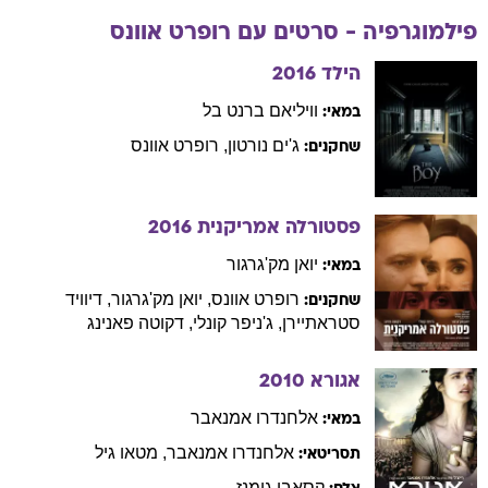
פילמוגרפיה - סרטים עם
רופרט
אוונס
הילד
2016
וויליאם ברנט
בל
במאי:
ג'ים
נורטון
,
רופרט
אוונס
שחקנים:
פסטורלה אמריקנית
2016
יואן
מק'גרגור
במאי:
רופרט
אוונס
,
יואן
מק'גרגור
,
דיוויד
שחקנים:
סטראתיירן
,
ג'ניפר
קונלי
,
דקוטה
פאנינג
אגורא
2010
אלחנדרו
אמנאבר
במאי:
אלחנדרו
אמנאבר
,
מטאו
גיל
תסריטאי:
קסאבי
גימנז