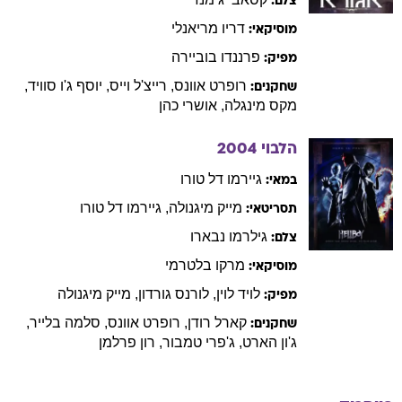
צלם:
דריו
מריאנלי
מוסיקאי:
פרננדו
בוביירה
מפיק:
רופרט
אוונס
,
רייצ'ל
וייס
,
יוסף ג'ו
סוויד
,
שחקנים:
מקס
מינגלה
,
אושרי
כהן
הלבוי
2004
גיירמו
דל טורו
במאי:
מייק
מיגנולה
,
גיירמו
דל טורו
תסריטאי:
גילרמו
נבארו
צלם:
מרקו
בלטרמי
מוסיקאי:
לויד
לוין
,
לורנס
גורדון
,
מייק
מיגנולה
מפיק:
קארל
רודן
,
רופרט
אוונס
,
סלמה
בלייר
,
שחקנים:
ג'ון
הארט
,
ג'פרי
טמבור
,
רון
פרלמן