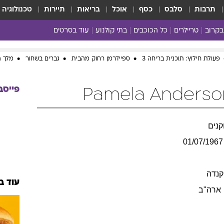
תרבות
סלבס
כסף
אוכל
בריאות
תיירות
טכנולוגיה
בקרוב
טריילרים
כל הכוכבים
בתי קולנוע
עוד בסרטים
כל הסרטים
פעולת חילוץ: תוכנית בריחה 3
ספיידרמן רחוק מהבית
גברים בשחור
מלך ה
yes planet
פייסב
נים
01/07/1967
קנדה
עוד ב
ארה"ב