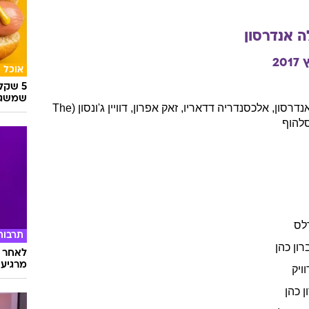
ה
אנדרסון
2017
אוכל
5 שק
שמשגע
נדרסון
,
אלכסנדריה
דדאריו
,
זאק
אפרון
,
דוויין
ג'ונסון (The
להוף
לס
תרבות
רון כהן
לאחר ד
מרגיעה
ויק
ן כהן