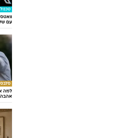
טכנולו
וואטס
עם שלו
סלבס
למה א
אהבה 