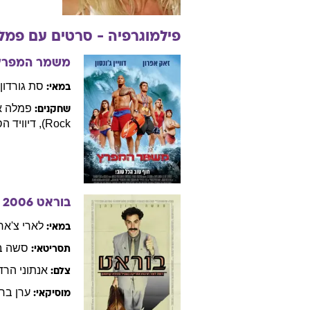
פילמוגרפיה - סרטים עם
פמל
משמר המפרץ
סת
גורדון
במאי:
פמלה
א
שחקנים:
Rock)
,
דיוויד
הס
בוראט
2006
לארי
צ'אר
במאי:
סשה
ב
תסריטאי:
אנתוני
הרדו
צלם:
ערן
ברו
מוסיקאי: