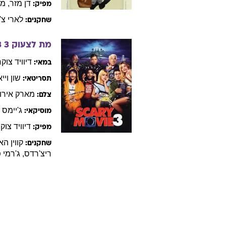
דן
מזר
,
מו
מפיק:
לארי
צ'
שחקנים:
מת לצעוק 3
3
דיוויד
צוקר
במאי:
שון
ויי
תסריטאי:
מארק
אירוו
צלם:
ג'יימס
ו
מוסיקאי:
דיוויד
צוק
מפיק:
קווין
הא
שחקנים:
ריצ'רדס
,
ג'רמי
פ