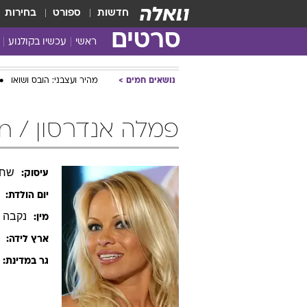
חדשות
ספורט
בחירות
סרטים
ראשי
עכשיו בקולנוע
נושאים חמים
מהיר ועצבני: הובס ושואו
פמלה אנדרסון / Pamela Anderson
שחק
עיסוק:
יום הולדת:
נקבה
מין:
ארץ לידה:
גר במדינת: