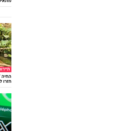
מתאימ
תיירות
חזרו ל