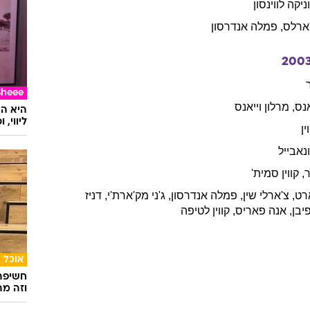
ניקה
לווינסון
ארלס
,
פמלה
אנדרסון
200
Sheee
אנס
,
מרלון
וייאנס
ליווי,
ין
נאבייל
ר
,
קווין
סמית'
רט
,
צ'ארלי
שין
,
פמלה
אנדרסון
,
ג'ני
מק'ארת'י
,
דניז
יבן
,
אנה
פאריס
,
קווין
לטיפה
אוכל
חשיפה 
וזה מה