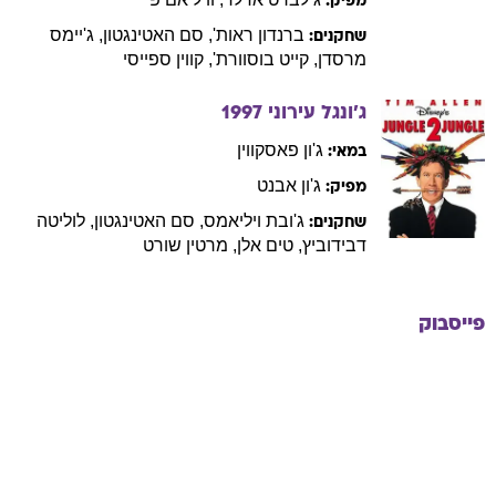
מפיק:
ברנדון
ראות'
,
סם
האטינגטון
,
ג'יימס
שחקנים:
מרסדן
,
קייט
בוסוורת'
,
קווין
ספייסי
ג'ונגל עירוני
1997
ג'ון
פאסקווין
במאי:
ג'ון
אבנט
מפיק:
ג'ובת
ויליאמס
,
סם
האטינגטון
,
לוליטה
שחקנים:
דבידוביץ
,
טים
אלן
,
מרטין
שורט
פייסבוק