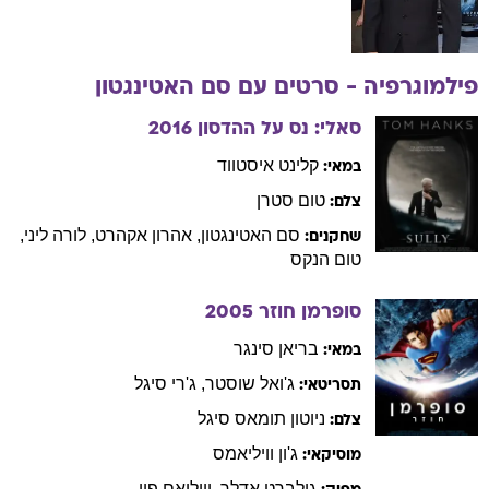
פילמוגרפיה - סרטים עם
סם
האטינגטון
סאלי: נס על ההדסון
2016
קלינט
איסטווד
במאי:
טום
סטרן
צלם:
סם
האטינגטון
,
אהרון
אקהרט
,
לורה
ליני
,
שחקנים:
טום
הנקס
סופרמן חוזר
2005
בריאן
סינגר
במאי:
ג'ואל
שוסטר
,
ג'רי
סיגל
תסריטאי:
ניוטון
תומאס סיגל
צלם:
ג'ון
וויליאמס
מוסיקאי:
גילברט
אדלר
,
וויליאם
פיי