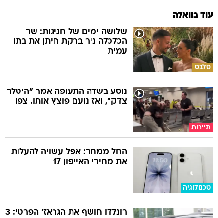
עוד בוואלה
שלושה ימים של חגיגות: שר
הכלכלה ניר ברקת חיתן את בתו
עמית
סלבס
נוסע בשדה התעופה אמר "היטלר
צדק", ואז נועם פוצץ אותו. צפו
תיירות
החל ממחר: אפל עשויה להעלות
את מחירי האייפון 17
טכנולוגיה
רונלדו חושף את הגראז' הפרטי: 3