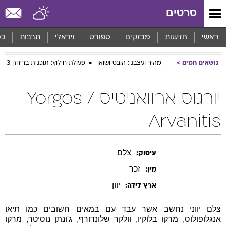
סרטים
ראשי
חדשות
מבזקים
ספורט
ויראלי
תרבות
כס
נושאים חמים
מהיר ועצבני: הובס ושואו
פעולת חילוץ: תוכנית בריחה 3
יורגוס ארוואניטיס / Yorgos
Arvanitis
צלם
עיסוק:
זכר
מין:
יוון
ארץ לידה:
צלם יווני נחשב אשר עבד עם במאים חשובים כמו תיאו
אנגלופולוס, מרקו בלוקיו, וולקר שלונדורף, ג'ונתן נוסיטר, מרקו