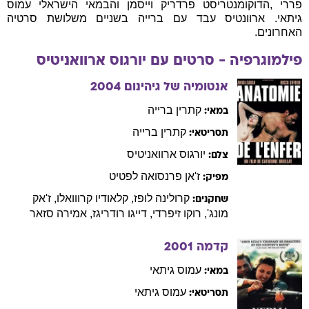
פררי ,הדוקומנטריסט פרדריק וייסמן והבמאי הישראלי עמוס
גיתאי. ארוונטיס עבד עם ברייה בשניים משלושת סרטיה
האחרונים.
פילמוגרפיה - סרטים עם
יורגוס
ארוואניטיס
אנטומיה של גיהינום
2004
קתרין
ברייה
במאי:
קתרין
ברייה
תסריטאי:
יורגוס
ארוואניטיס
צלם:
ז'אן פרנסואה
לפטיט
מפיק:
קרולינה
לופז
,
קלאודיו
קרווואלו
,
ז'אק
שחקנים:
מונג'
,
רוקו
זיפרדי
,
דייגו
רודריגז
,
אמירה
סזאר
קדמה
2001
עמוס
גיתאי
במאי:
עמוס
גיתאי
תסריטאי: