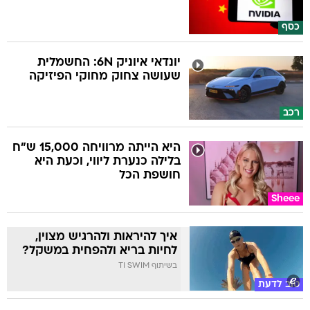
כסף
יונדאי איוניק 6N: החשמלית
שעושה צחוק מחוקי הפיזיקה
רכב
היא הייתה מרוויחה 15,000 ש"ח
בלילה כנערת ליווי, וכעת היא
חושפת הכל
Sheee
איך להיראות ולהרגיש מצוין,
לחיות בריא ולהפחית במשקל?
בשיתוף TI SWIM
טוב לדעת