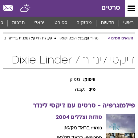
סרטים
ראשי
חדשות
מבזקים
ספורט
ויראלי
תרבות
כס
נושאים חמים
מהיר ועצבני: הובס ושואו
פעולת חילוץ: תוכנית בריחה 3
דיקסי לינדר / Dixie Linder
מפיק
עיסוק:
נקבה
מין:
פילמוגרפיה - סרטים עם
דיקסי
לינדר
סודות וצללים
2004
בראד
מק'גאן
במאי:
בראד
מק'גאן