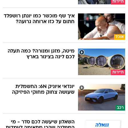
תיירות
איך שף מוכשר כמו יונתן רושפלד
חתום על כזו ארוחה גרועה?
אוכל
מיטה, מזגן ומנורה? כמה תעלה
לכם לינה בצינור בארץ
תיירות
יונדאי איוניק 6N: החשמלית
שעושה צחוק מחוקי הפיזיקה
רכב
השאלון שיעשה לכם סדר - מי
המפלגה שהכי מתאימה לעמדות