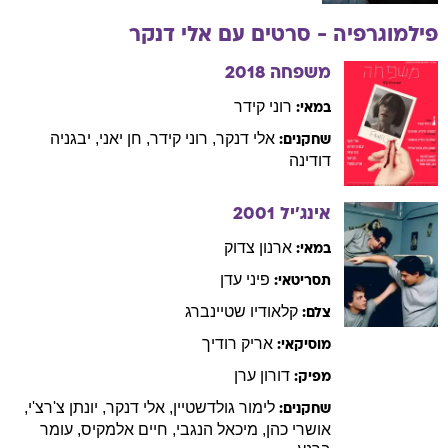
פילמוגרפיה - סרטים עם
אלי
דנקר
משפחה
2018
רוני
קידר
במאי:
אלי
דנקר
,
רוני
קידר
,
חן
יאני
,
יבגניה
שחקנים:
דודינה
אינג'יל
2001
ארנון
צדוק
במאי:
פיני
עדן
תסריטאי:
קלאודיו
שטיינברג
צלם:
אריק
רודיך
מוסיקאי:
דורון
ערן
מפיק:
לימור
גולדשטיין
,
אלי
דנקר
,
יונתן
צ'רצ'י
,
שחקנים:
אושרי
כהן
,
מיכאל
הנגבי
,
חיים
אלמקיס
,
עומר