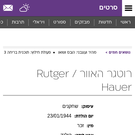
סרטים
ראשי
חדשות
מבזקים
ספורט
ויראלי
תרבות
כס
נושאים חמים
מהיר ועצבני: הובס ושואו
פעולת חילוץ: תוכנית בריחה 3
רוטגר האוור / Rutger
Hauer
שחקנים
עיסוק:
23/01/1944
יום הולדת:
זכר
מין: