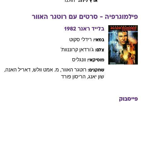
הולנד
ארץ לידה:
פילמוגרפיה - סרטים עם
רוטגר
האוור
בלייד ראנר
1982
רידלי
סקוט
במאי:
ג'ורדאן
קרוננוות'
צלם:
וונגליס
מוסיקאי:
רוטגר
האוור
,
מ. אמט
וולש
,
דאריל
האנה
,
שחקנים:
שון
יאנג
,
הריסון
פורד
פייסבוק