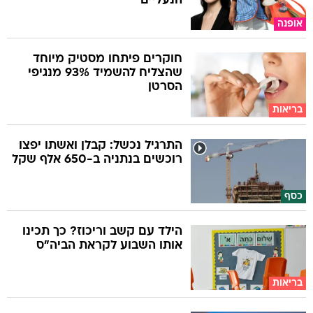
הנעליים
אופנה
חוקרים פיתחו מסטיק מיוחד
שהצליח להשמיד 93% מנגיפי
הסרטן
בריאות
התרגיל נכשל: קבלן ואשתו יפצו
רוכשים בנתניה ב-650 אלף שקל
כסף
הילד עם קשב וריכוז? כך תכינו
אותו השבוע לקראת הביה"ס
בריאות