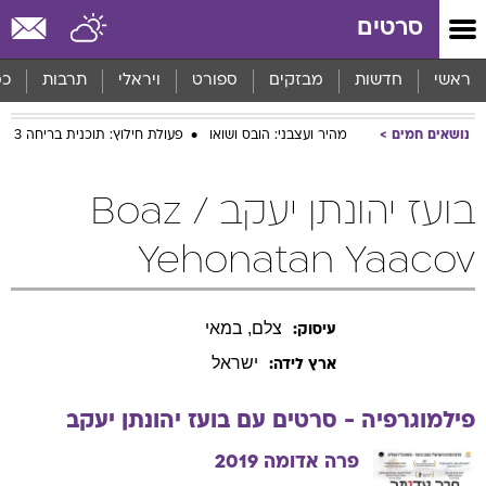
סרטים
ראשי
חדשות
מבזקים
ספורט
ויראלי
תרבות
כס
נושאים חמים
מהיר ועצבני: הובס ושואו
פעולת חילוץ: תוכנית בריחה 3
בועז יהונתן יעקב / Boaz
Yehonatan Yaacov
צלם, במאי
עיסוק:
ישראל
ארץ לידה:
פילמוגרפיה - סרטים עם
בועז
יהונתן יעקב
פרה אדומה
2019