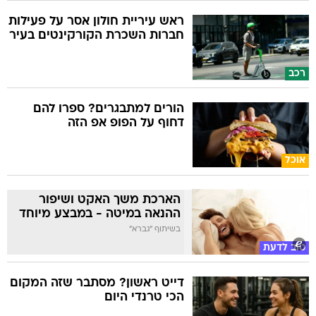
ראש עיריית חולון אסר על פעילות
חברות השכרת הקורקינטים בעיר
רכב
הורים למתבגרים? ספרו להם
דחוף על הפופ אפ הזה
אוכל
הארכת משך האקט ושיפור
ההנאה במיטה - במבצע מיוחד
בשיתוף "גברא"
טוב לדעת
דייט ראשון? מסתבר שזה המקום
הכי טרנדי היום