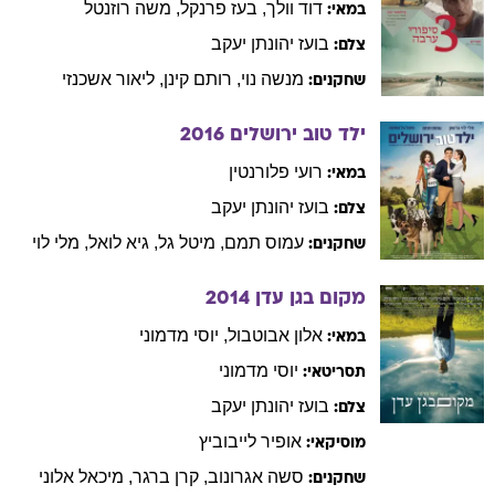
דוד
וולך
,
בעז
פרנקל
,
משה
רוזנטל
במאי:
בועז
יהונתן יעקב
צלם:
מנשה
נוי
,
רותם
קינן
,
ליאור
אשכנזי
שחקנים:
ילד טוב ירושלים
2016
רועי
פלורנטין
במאי:
בועז
יהונתן יעקב
צלם:
עמוס
תמם
,
מיטל
גל
,
גיא
לואל
,
מלי
לוי
שחקנים:
מקום בגן עדן
2014
אלון
אבוטבול
,
יוסי
מדמוני
במאי:
יוסי
מדמוני
תסריטאי:
בועז
יהונתן יעקב
צלם:
אופיר
לייבוביץ
מוסיקאי:
סשה
אגרונוב
,
קרן
ברגר
,
מיכאל
אלוני
שחקנים: