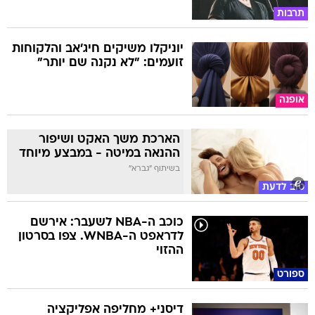
תרבות
יוניקלו משיקים חיג'אב והלקוחות
זועמים: "לא נקנה שם יותר"
אופנה
הארכת משך האקט ושיפור
ההנאה במיטה - במבצע מיוחד
בשיתוף "גברא"
טוב לדעת
כוכב ה-NBA לשעבר: אירשם
לדראפט ה-WNBA. צפו בסרטון
ההזוי
ספורט
דיסני+ מחליפה אפליקציה