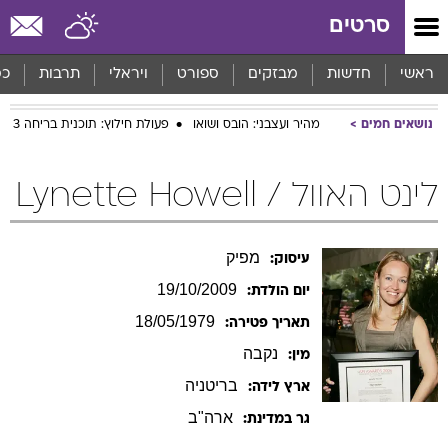
סרטים
ראשי
חדשות
מבזקים
ספורט
ויראלי
תרבות
כס
נושאים חמים
מהיר ועצבני: הובס ושואו
פעולת חילוץ: תוכנית בריחה 3
לינט האוול / Lynette Howell
מפיק
עיסוק:
19/10/2009
יום הולדת:
18/05/1979
תאריך פטירה:
נקבה
מין:
בריטניה
ארץ לידה:
ארה"ב
גר במדינת: