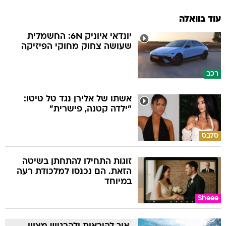
עוד בוואלה
יונדאי איוניק 6N: החשמלית
שעושה צחוק מחוקי הפיזיקה
רכב
אשתו של אלירן נגד טל טיטו:
"ילדה קטנה, פישרית"
סלבס
זוגות התחילו להתחתן בשיטה
הזאת. הם נכנסו למלכודת רעה
במיוחד
Sheee