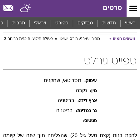
סרטים
ראשי
חדשות
מבזקים
ספורט
ויראלי
תרבות
כס
נושאים חמים
מהיר ועצבני: הובס ושואו
פעולת חילוץ: תוכנית בריחה 3
ספייס גירלס
תסריטאי, שחקנים
עיסוק:
נקבה
מין:
בריטניה
ארץ לידה:
בריטניה
גר במדינת:
סטטוס:
להקת בנות (קצת מעל גיל 20) שהצליחה תוך שנה של קיומה