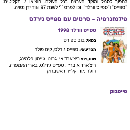
להפוך לסמל ומוקד הערצה בכל העולם. הוציאו 2 תקליטים:
"ספייס" ו"ספייס וורלד", זכו לפרס ­´¶ לשנת 97 ועוד ידן נטויה.
פילמוגרפיה - סרטים עם
ספייס
גירלס
ספייס וורלד
1998
בוב
ספירס
במאי:
ספייס
גירלס
,
קים
פולר
תסריטאי:
ריצ'ארד
אי. גרנט
,
ג'ייסון
פלמינג
,
שחקנים:
ריצ'ארד
אובריין
,
ספייס
גירלס
,
בארי
האמפריז
,
רוג'ר
מור
,
קלייר
ראשברוק
פייסבוק