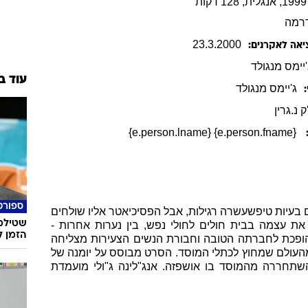
רמה
23
.
3
.
2000
יאה לאקרנים:
'יימס
מנגולד
עוד ב
ג'יימס
מנגולד
 נ.גרין
{e.person.fname} {e.person.lname}
ספורט
 של סוזאנה קייזין (ריידר), בת 17 עם בעיות טיפשעשרה רגילות, אבל הפסיכיאטר אליו שולחים
שטילמן
ת עצמה בבית חולים לחולי נפש, בין נערות אחרות -
הזמן ל
 הופכת לחברתה הטובה וחבורת הנשים הצעירות מצליחה
 מהעולם שמחוץ לכתלי המוסד. הסרט מבוסס על יומנה של
2 שנים אחרי שהשתחררה מהמוסד בו אושפזה. אנג"לינה ג"ולי מועמדת