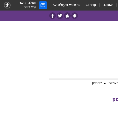
וואלה דואר
אופנה
עוד
שיתופי פעולה
קרא דואר
אריות
רוקטמן
וק