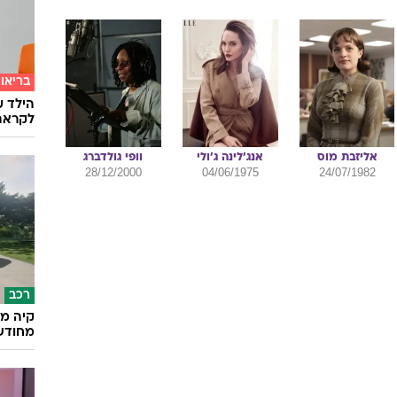
בריאו
הילד ע
לקראת
אליזבת
מוס
אנג'לינה
ג'ולי
וופי
גולדברג
28/12/2000
04/06/1975
24/07/1982
רכב
קיה מש
מחודש