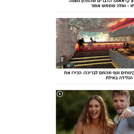
צ'ק-אאוט: הדברים שהמלון מצפה
ו - ואלה שממש אסור
קינוחים ונוף מהמם לבריכה: הכירו את
הגלידה באילת