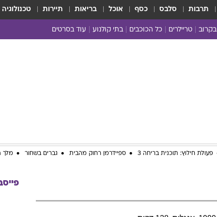
תרבות
סלבס
כסף
אוכל
בריאות
תיירות
טכנולוגיה
בקרוב
טריילרים
כל הכוכבים
בתי קולנוע
עוד בסרטים
כל הסרטים
yes planet
פעולת חילוץ: תוכנית בריחה 3
ספיידרמן רחוק מהבית
גברים בשחור
מלך ה
פייסב