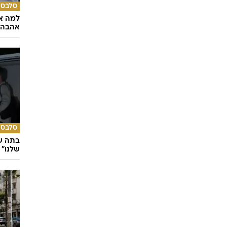
סלבס
למה א
אהבה 
סלבס
בתה של
שלנו"