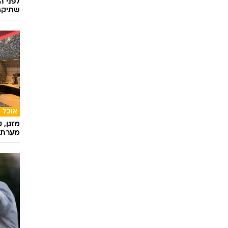
לפני ה
שתיקח
אוכל
מזגן, 
מערת 