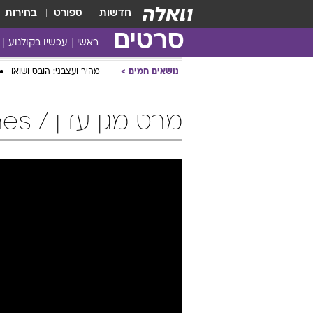
חדשות
ספורט
בחירות
סרטים
ראשי
עכשיו בקולנוע
נושאים חמים
מהיר ועצבני: הובס ושואו
מבט מגן עדן / The Lovely Bones