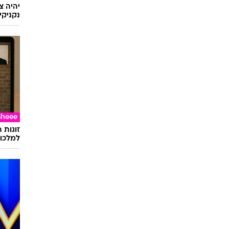
יהיה צ
נקניקי
Sheee
זוגות 
למלכוד