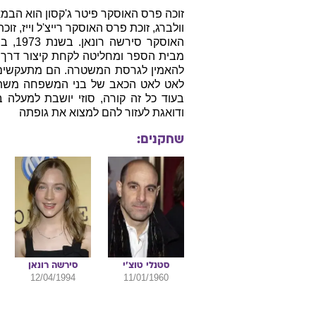
זוכה פרס האוסקר פיטר ג'קסון הוא הבמ
וולברג, זוכת פרס האוסקר רייצ'ל וייז, ז
האוסק
מבית הספר ומחליטה לקחת קיצור דרך 
להאמין לגרסת המשטרה. הם מתעקשים ש
לאט לאט הכאב של בני המשפחה משתל
בעוד כל זה קורה, סוזי יושבת למעלה
ודואגת לעזור להם למצוא את גופתה
שחקנים:
סטנלי
טוצ'י
סירשה
רונאן
12/04/1994
11/01/1960