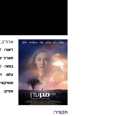
ארה"ב, ניו זילנד, 0
ד
ז׳אנר:
תאריך יצ
פ
במאי:
אנ
צלם:
מוסיקאי:
פ
מפיק:
תקציר: