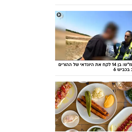
170 קמ"ש: בן 14 לקח את היונדאי של ההורים
 בכביש 6