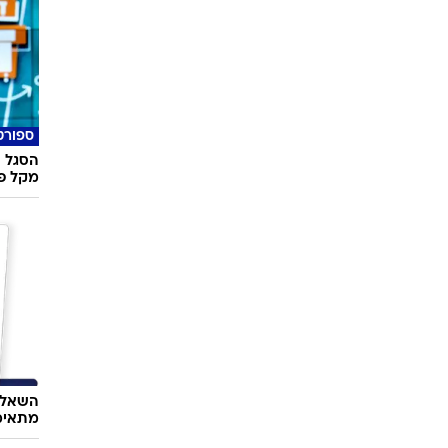
ספורט
הסגל ה
מקל פו
השאלון
מתאימ