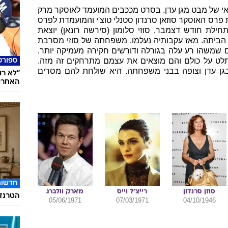
אי של מבט מגן עדן. בסרט מככבים המועמד לאוסקר מרק
וכת פרס האוסקר סוזאן סרנדון סטנלי טוצ'י והמועמדת לפרס
ר סירשה רונאן. בשנת 1973, בתחילת חודש דצמבר, סוזי סלומון (סירשה רונאן) יוצאת
הביתה. מאז עקבותיה נעלמו. משפחתה של סוזי מסרבת
משהו רע עלה בגורלה ודורשים חקירה מעמיקה יותר.
ט על כולם והם מוצאים את עצמם מתרחקים זה מזה.
ספורט
 בגן עדן וצופה בבני משפחתה. היא שולחת להם מסרים
"לא רו
האחרו
חדשות
סוזן
סרנדון
רייצ'ל
וייס
מארק
וולברג
הטרנד 
05/06/1971
07/03/1971
04/10/1946