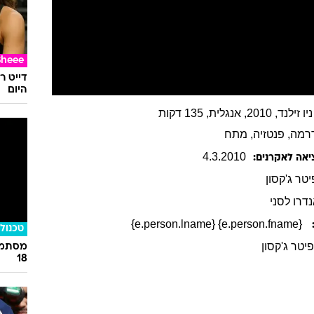
Sheee
דייט ר
היום
201, אנגלית, 135 דקות
רמה
, פנטזיה
, מתח
4
.
3
.
2010
יאה לאקרנים:
יטר
ג'קסון
דרו לסני
{e.person.fname} {e.person.lname}
טכנולו
יטר ג'קסון
מסתמן:
18