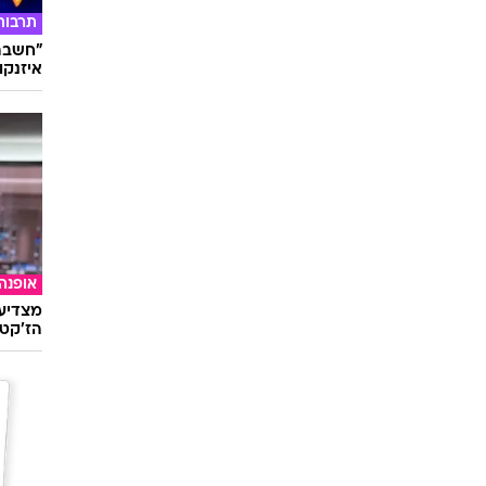
תרבות
"חשבתי
איזנקוט
אופנה
מצדיעו
הז'קט 