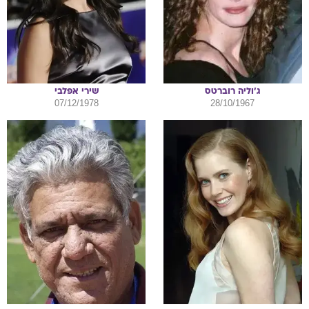
ג'וליה
רוברטס
שירי
אפלבי
07/12/1978
28/10/1967