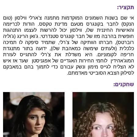
תקציר:
אי שם בשנות השמונים המוקדמות מתמנה צ'ארלי ווילסון (טום
הנקס) לחבר בקונגרס מטעם מדינת טקסס. הודות לכריזמה
והאישיות החיננית שלו, ווילסון יכול להרשות לעצמו התנהגות
חופשית בהרבה מזו של חבר קונגרס סטנדרטי. ג'ואן הרינג (ג'וליה
רוברטס), חברתו הוותיקה של צ'רלי, שתמיד סיפקה לו תמיכה
כלכלית (ולעתים שימשה כמאהבת שלו), ידועה בתור מתנגדת
חריפה לקומוניזם. היא משדלת את צ'רלי להתגייס לעזרת
המוג'אהידין  לוחמי החירות האגדיים של אפגניסטן  שעד אז איש
לא הצליח לגייס מימון ונשק עבורם כדי לתמוך בהם במאבקם
לסילוק הצבא הסובייטי מאדמתם.
שחקנים: