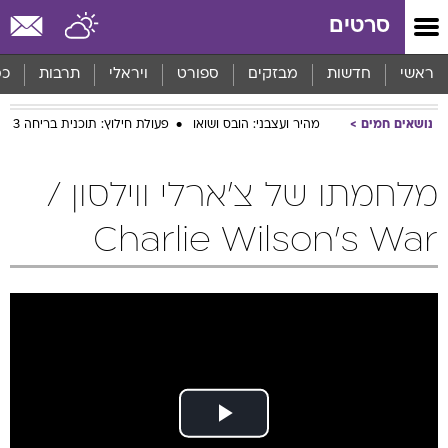
סרטים
ראשי
חדשות
מבזקים
ספורט
ויראלי
תרבות
כס
נושאים חמים
מהיר ועצבני: הובס ושואו
פעולת חילוץ: תוכנית בריחה 3
מלחמתו של צ'ארלי ווילסון /
Charlie Wilson's War