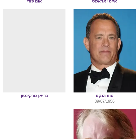
איימי
אדאמס
אום
פורי
טום
הנקס
בריאן
מרקינסון
09/07/1956