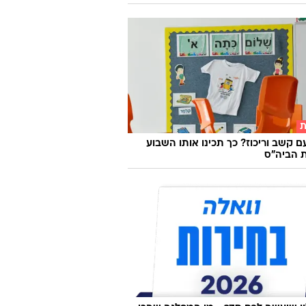
דעת
יראות ולהרגיש מצוין, לחיות בריא
ית במשקל?
TI
ת
ם קשב וריכוז? כך תכינו אותו השבוע
 הביה"ס