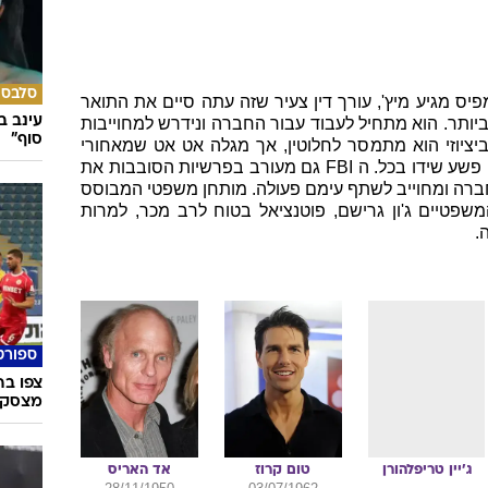
תח
ידני
פולאק
רוברט
טאון
עוד ב
ן סיל
{e.person.fname} {e.person.lname}
ידני פולאק
סלבס
יס מגיע מיץ', עורך דין צעיר שזה עתה סיים את התואר
עינב ב
ותר. הוא מתחיל לעבוד עבור החברה ונידרש למחוייבות
סוף"
יציוזי הוא מתמסר לחלוטין, אך מגלה אט אט שמאחורי
החזות המכובדת של החברה קיים אירגון פשע שידו בכל. ה FBI גם מעורב בפרשיות הסובבות את
חברה ומחוייב לשתף עימם פעולה. מותחן משפטי המבוסס
שפטיים ג'ון גרישם, פוטנציאל בטוח לרב מכר, למרות
.