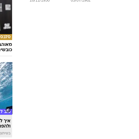
ספורט
מצסק"
ג'יין
טריפלהורן
טום
קרוז
אד
האריס
28/11/1950
03/07/1962
סלבס
מאוהבי
כובשי