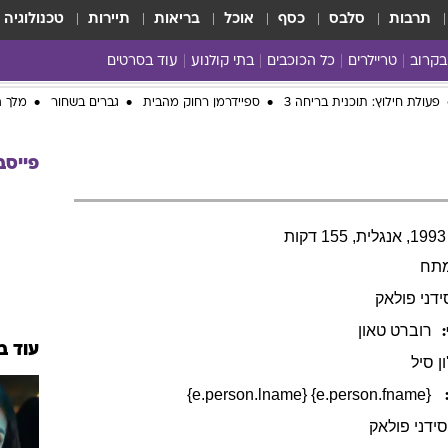
תרבות
סלבס
כסף
אוכל
בריאות
תיירות
טכנולוגיה
בקרוב
טריילרים
כל הכוכבים
בתי קולנוע
עוד בסרטים
כל הסרטים
yes planet
פעולת חילוץ: תוכנית בריחה 3
ספיידרמן רחוק מהבית
גברים בשחור
מלך ה
פייסב