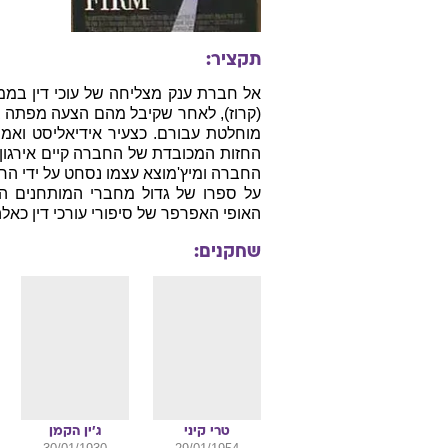
ארה"ב, 1993, אנגלית, 155 דקות
מ
ז׳אנר:
ס
במאי:
תסריטאי:
ג'ו
צלם:
מוסיקאי:
ס
מפיק:
תקציר:
אל חברת ענק מצליחה של עוכי דין בממפ
(קרוז), לאחר שקיבל מהם הצעה מפתה בי
מוחלטת עבורם. כצעיר אידיאליסט ואמב
החברה ומיץ'מוצא עצמו נסחט על ידי ה
על ספרו של גדול מחברי המותחנים המ
האופי האפרפר של סיפורי עורכי דין כאלה