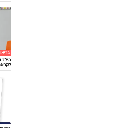
טוב ל
איך לה
ולהפח
בשיתוף  SWIM
בריאו
הילד ע
לקראת