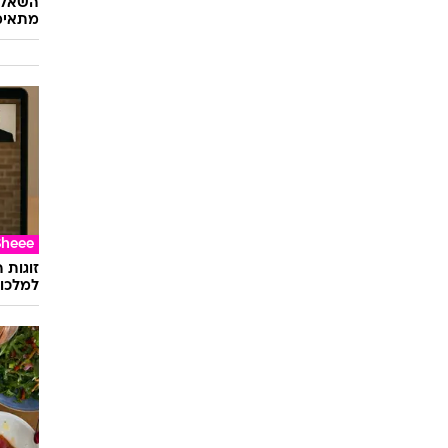
השאלון
מתאימ