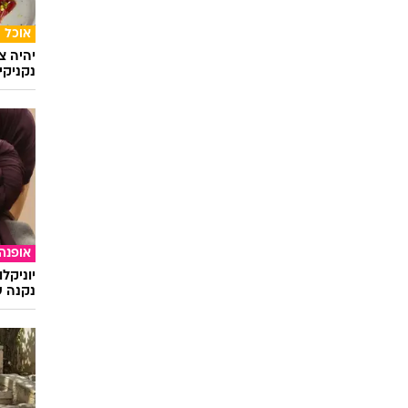
Sheee
זוגות 
למלכוד
אוכל
יהיה צ
נקניקי