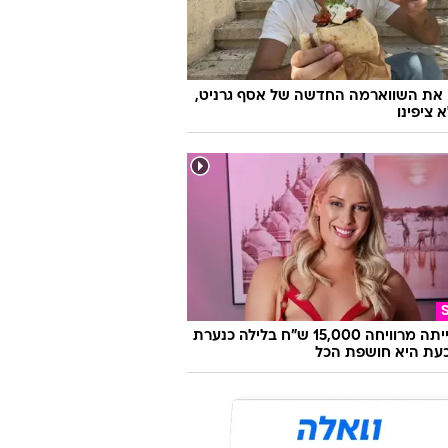
ו משיקים חיג'אב והלקוחות זועמים: "לא
ם יותר"
 את השווארמה החדשה של אסף גרניט,
 ציפינו