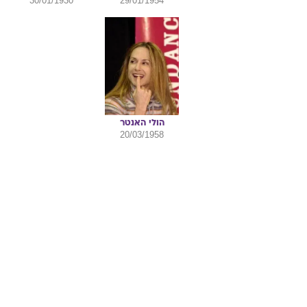
שחקנים:
טרי
קיני
ג'ין
הקמן
30/01/1930
29/01/1954
הולי
האנטר
20/03/1958