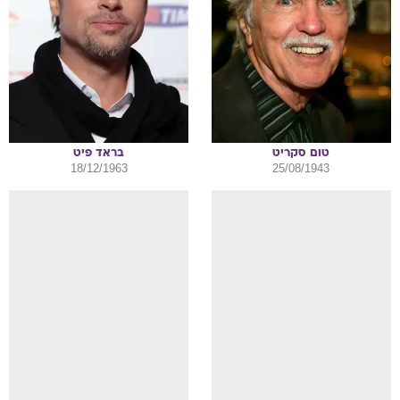
טום
סקריט
בראד
פיט
18/12/1963
25/08/1943