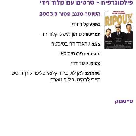
פילמוגרפיה - סרטים עם
קלוד
זידי
השוטר מגנב פטור 3
2003
קלוד
זידי
במאי:
סימון
מישל
,
קלוד
זידי
תסריטאי:
ג'רארד
דה בטיסטה
צלם:
פרנסיס
לאי
מוסיקאי:
קלוד
זידי
מפיק:
ז'אן לוק
בידו
,
קלואי
פליפו
,
לורן
דויטש
,
שחקנים:
תיירי
לרמיט
,
פיליפ
נוארה
פייסבוק