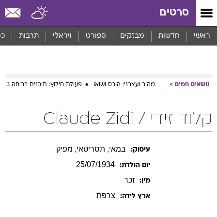
סרטים
ראשי
חדשות
מבזקים
ספורט
ויראלי
תרבות
כס
נושאים חמים
מהיר ועצבני: הובס ושואו
פעולת חילוץ: תוכנית בריחה 3
קלוד זידי / Claude Zidi
במאי, תסריטאי, מפיק
עיסוק:
25/07/1934
יום הולדת:
זכר
מין:
צרפת
ארץ לידה: