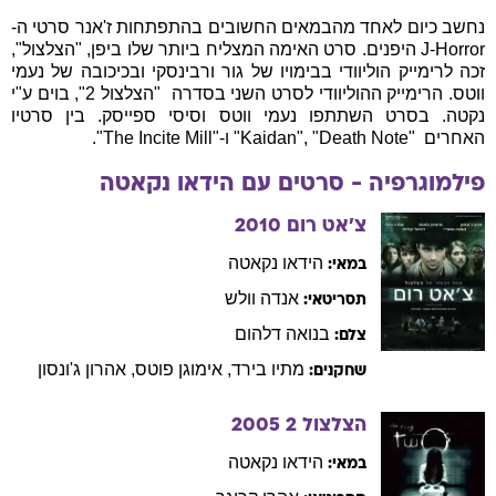
נחשב כיום לאחד מהבמאים החשובים בהתפתחות ז'אנר סרטי ה-
J-Horror היפנים. סרט האימה המצליח ביותר שלו ביפן, "הצלצול",
זכה לרימייק הוליוודי בבימויו של גור ורבינסקי ובכיכובה של נעמי
ווטס. הרימייק ההוליוודי לסרט השני בסדרה  "הצלצול 2", בוים ע"י
נקטה. בסרט השתתפו נעמי ווטס וסיסי ספייסק. בין סרטיו
האחרים  "Kaidan", "Death Note" ו-"The Incite Mill".
פילמוגרפיה - סרטים עם
הידאו
נקאטה
צ'אט רום
2010
הידאו
נקאטה
במאי:
אנדה
וולש
תסריטאי:
בנואה
דלהום
צלם:
מתיו
בירד
,
אימוגן
פוטס
,
אהרון
ג'ונסון
שחקנים:
הצלצול 2
2005
הידאו
נקאטה
במאי: