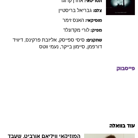
אהרן
קרוגר
תסריטאי:
גבריאל
בריסטיין
צלם:
האנס
זימר
מוסיקאי:
לורי
מקדונלד
מפיק:
סיסי
ספייסק
,
אליזבת
פרקינס
,
דיוויד
שחקנים:
דורפמן
,
סיימון
בייקר
,
נעמי
ווטס
פייסבוק
עוד בוואלה
המוזיקאי וויליאם אורביט, שעבד