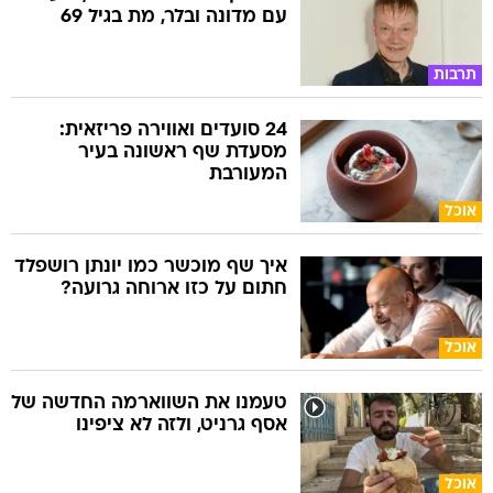
עם מדונה ובלר, מת בגיל 69
תרבות
24 סועדים ואווירה פריזאית:
מסעדת שף ראשונה בעיר
המעורבת
אוכל
איך שף מוכשר כמו יונתן רושפלד
חתום על כזו ארוחה גרועה?
אוכל
טעמנו את השווארמה החדשה של
אסף גרניט, ולזה לא ציפינו
אוכל