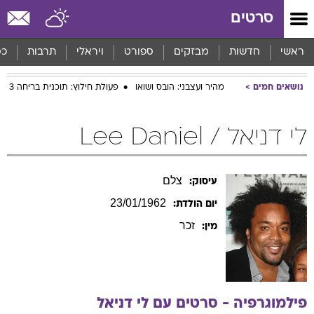
סרטים
ראשי
חדשות
מבזקים
ספורט
ויראלי
תרבות
כס
נושאים חמים
מהיר ועצבני: הובס ושואו
פעולת חילוץ: תוכנית בריחה 3
לי דניאל / Lee Daniel
צלם
עיסוק:
23/01/1962
יום הולדת:
זכר
מין:
פילמוגרפיה - סרטים עם
לי
דניאל