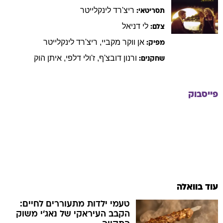
ריצ'רד
לינקלייטר
תסריטאי:
לי
דניאל
צלם:
אן
ווקר מקביי
,
ריצ'רד
לינקלייטר
מפיק:
ורנון
דובצ'ף
,
ז'ולי
דלפי
,
איתן
הוק
שחקנים:
פייסבוק
עוד בוואלה
טעמי ילדות מתעוררים לחיים:
הקבב העיראקי של נאג׳י משוק