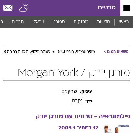
סרטים
ראשי
חדשות
מבזקים
ספורט
ויראלי
תרבות
כס
נושאים חמים
מהיר ועצבני: הובס ושואו
פעולת חילוץ: תוכנית בריחה 3
מורגן יורק / Morgan York
שחקנים
עיסוק:
נקבה
מין:
פילמוגרפיה - סרטים עם
מורגן
יורק
12 במחיר 1
2003