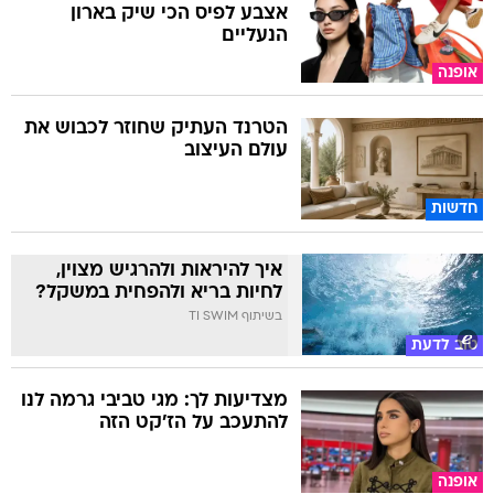
אצבע לפיס הכי שיק בארון
הנעליים
אופנה
הטרנד העתיק שחוזר לכבוש את
עולם העיצוב
חדשות
איך להיראות ולהרגיש מצוין,
לחיות בריא ולהפחית במשקל?
בשיתוף TI SWIM
טוב לדעת
מצדיעות לך: מגי טביבי גרמה לנו
להתעכב על הז'קט הזה
אופנה