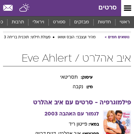
סרטים
ראשי
חדשות
מבזקים
ספורט
ויראלי
תרבות
כס
נושאים חמים
מהיר ועצבני: הובס ושואו
פעולת חילוץ: תוכנית בריחה 3
איב אהלרט / Eve Ahlert
תסריטאי
עיסוק:
נקבה
מין:
פילמוגרפיה - סרטים עם
איב
אהלרט
לגמור עם האהבה
2003
פייטון
ריד
במאי:
איב
אהלרט
,
דניס
דרייק