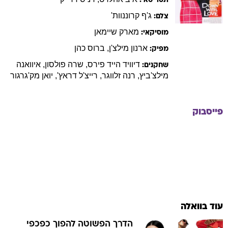
תסריטאי:
ג'ף
קרוננוות'
צלם:
מארק
שיימאן
מוסיקאי:
ארנון
מילצ'ן
,
ברוס
כהן
מפיק:
דיוויד
הייד פירס
,
שרה
פולסון
,
איוואנה
שחקנים:
מילצ'ביץ
,
רנה
זלווגר
,
רייצ'ל
דראץ'
,
יואן
מק'גרגור
פייסבוק
עוד בוואלה
הדרך הפשוטה להפוך כפכפי