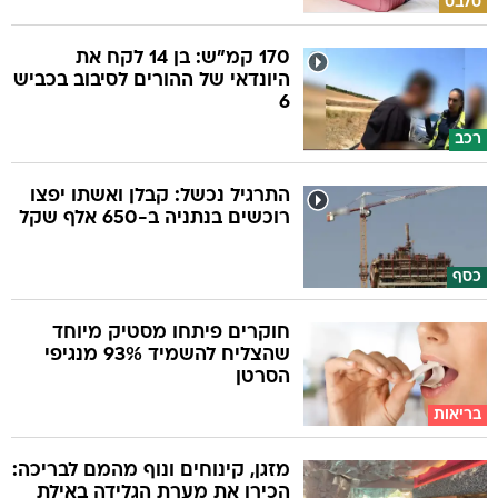
סלבס
170 קמ"ש: בן 14 לקח את
היונדאי של ההורים לסיבוב בכביש
6
רכב
התרגיל נכשל: קבלן ואשתו יפצו
רוכשים בנתניה ב-650 אלף שקל
כסף
חוקרים פיתחו מסטיק מיוחד
שהצליח להשמיד 93% מנגיפי
הסרטן
בריאות
מזגן, קינוחים ונוף מהמם לבריכה:
הכירו את מערת הגלידה באילת