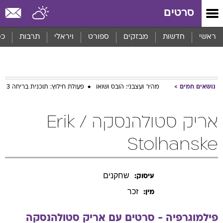
סרטים
ראשי
חדשות
מבזקים
ספורט
ויראלי
תרבות
כס
נושאים חמים
מהיר ועצבני: הובס ושואו
פעולת חילוץ: תוכנית בריחה 3
אריק סטולהנסקה / Erik
Stolhanske
שחקנים
עיסוק:
זכר
מין:
פילמוגרפיה - סרטים עם
אריק
סטולהנסקה