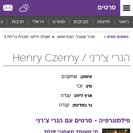
סרטים
ראשי
חדשות
מבזקים
ספורט
ויראלי
תרבות
כס
נושאים חמים
מהיר ועצבני: הובס ושואו
פעולת חילוץ: תוכנית בריחה 3
הנרי צ'רני / Henry Czerny
שחקנים
עיסוק:
זכר
מין:
קנדה
ארץ לידה:
קנדה
גר במדינת:
פילמוגרפיה - סרטים עם
הנרי
צ'רני
מי שעומד מאחורי
2019