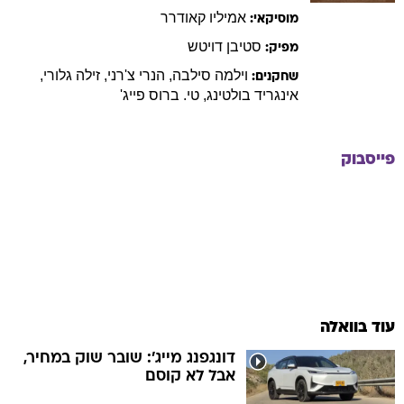
אמיליו
קאודרר
מוסיקאי:
סטיבן
דויטש
מפיק:
וילמה
סילבה
,
הנרי
צ'רני
,
זילה
גלורי
,
שחקנים:
אינגריד
בולטינג
,
טי. ברוס
פייג'
פייסבוק
עוד בוואלה
דונגפנג מייג': שובר שוק במחיר,
אבל לא קוסם