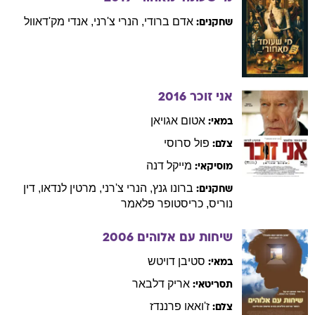
אדם
ברודי
,
הנרי
צ'רני
,
אנדי
מק'דאוול
שחקנים:
אני זוכר
2016
אטום
אגויאן
במאי:
פול
סרוסי
צלם:
מייקל
דנה
מוסיקאי:
ברונו
גנץ
,
הנרי
צ'רני
,
מרטין
לנדאו
,
דין
שחקנים:
נוריס
,
כריסטופר
פלאמר
שיחות עם אלוהים
2006
סטיבן
דויטש
במאי:
אריק
דלבאר
תסריטאי:
ז'ואאו
פרננדז
צלם: