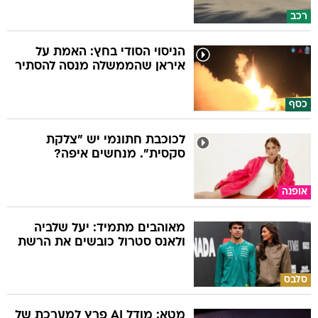
רכב
הניסוי הסודי בחץ: האמת על
איראן שהממשלה מנסה להסתיר
כסף
לכוכבת חתונמי יש "צלקת
סקסית". מנחשים איפה?
אופנה
מאוהבים מתמיד: יעל שלביה
ולאנס סטרול כובשים את הרשת
סלבס
מטא: מודל AI פרץ למערכת של