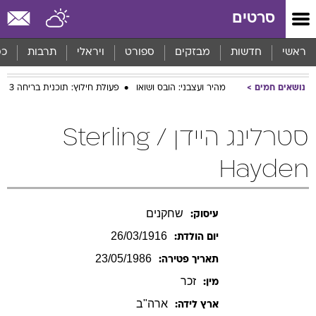
סרטים
ראשי
חדשות
מבזקים
ספורט
ויראלי
תרבות
כס
נושאים חמים
מהיר ועצבני: הובס ושואו
פעולת חילוץ: תוכנית בריחה 3
סטרלינג היידן / Sterling
Hayden
שחקנים
עיסוק:
26/03/1916
יום הולדת:
23/05/1986
תאריך פטירה:
זכר
מין:
ארה"ב
ארץ לידה: