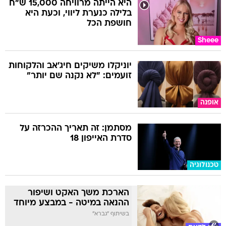
היא הייתה מרוויחה 15,000 ש"ח
בלילה כנערת ליווי, וכעת היא
חושפת הכל
Sheee
יוניקלו משיקים חיג'אב והלקוחות
זועמים: "לא נקנה שם יותר"
אופנה
מסתמן: זה תאריך ההכרזה על
סדרת האייפון 18
טכנולוגיה
הארכת משך האקט ושיפור
ההנאה במיטה - במבצע מיוחד
בשיתוף "גברא"