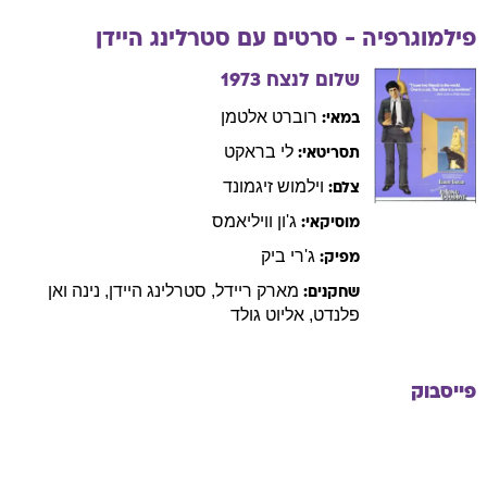
פילמוגרפיה - סרטים עם
סטרלינג
היידן
שלום לנצח
1973
רוברט
אלטמן
במאי:
לי
בראקט
תסריטאי:
וילמוש
זיגמונד
צלם:
ג'ון
וויליאמס
מוסיקאי:
ג'רי
ביק
מפיק:
מארק
ריידל
,
סטרלינג
היידן
,
נינה
ואן
שחקנים:
פלנדט
,
אליוט
גולד
פייסבוק