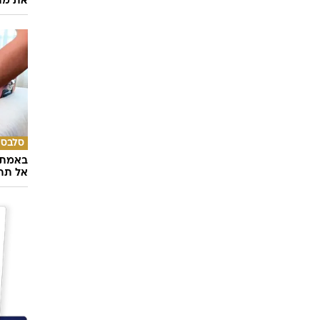
את מה 
סלבס
באמת ה
אל תהי