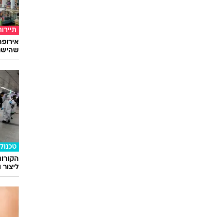
תיירות
שהישרא
טכנולו
הקורונ
ליצור 