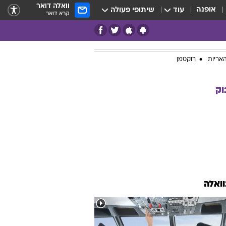
וואלה דואר
אופנה
עוד
שיתופי פעולה
קרא דואר
אריות
רוקטמן
וק
וואלה