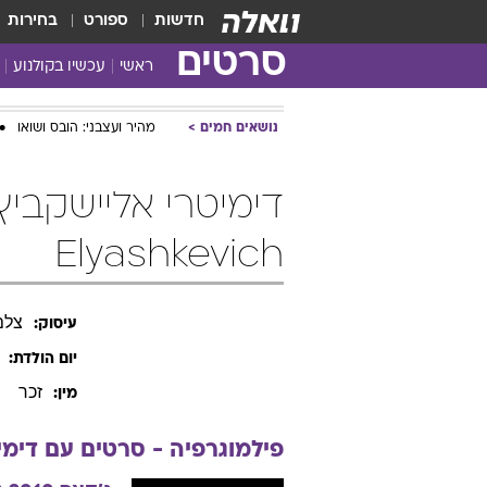
חדשות
ספורט
בחירות
סרטים
ראשי
עכשיו בקולנוע
נושאים חמים
מהיר ועצבני: הובס ושואו
Elyashkevich
צלם
עיסוק:
יום הולדת:
זכר
מין:
פילמוגרפיה - סרטים עם
דימי