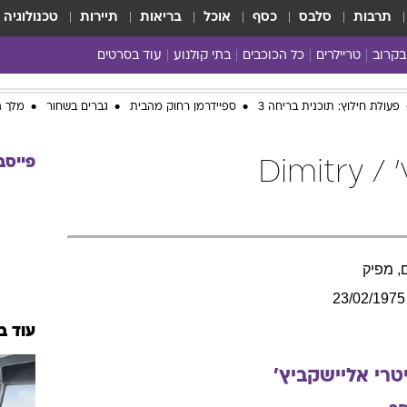
תרבות
סלבס
כסף
אוכל
בריאות
תיירות
טכנולוגיה
בקרוב
טריילרים
כל הכוכבים
בתי קולנוע
עוד בסרטים
כל הסרטים
פעולת חילוץ: תוכנית בריחה 3
ספיידרמן רחוק מהבית
גברים בשחור
מלך ה
yes planet
פייסב
דימיטרי אליישקביץ' / Dimitry
, מפיק
23/02/1975
עוד ב
טרי
אליישקביץ'