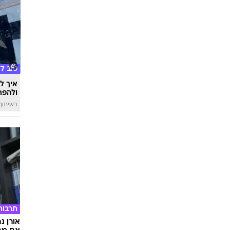
טוב ל
איך לה
ולהפח
בשיתוף  SWIM
תרבות
אורן נ