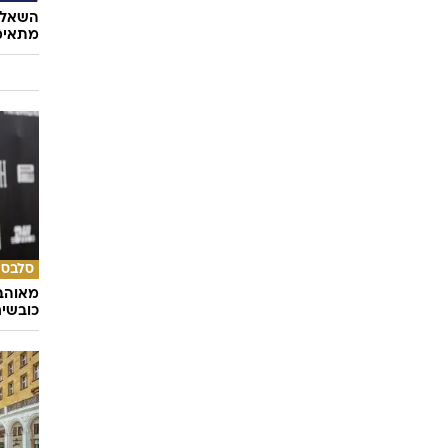
השאלון
מתאימ
סלבס
מאוהבי
כובשי