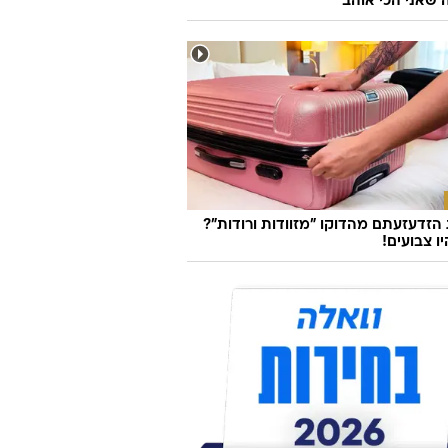
שאני הכי אוהב"
זדעזעתם מהדוקו "מזוודות ורודות"?
ו צבועים!