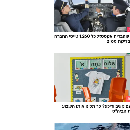
הטייס שהבריח אקסטזי: כל 1,260 טייסי החברה
בדיקת סמים
ת
ם קשב וריכוז? כך תכינו אותו השבוע
 הביה"ס