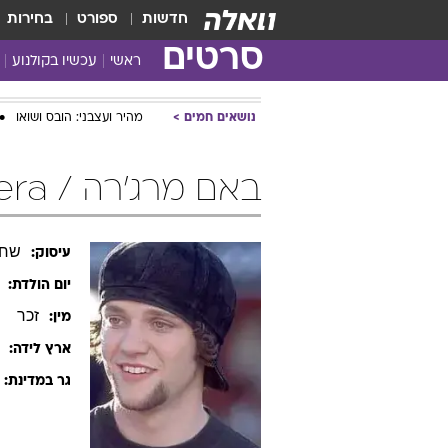
חדשות
ספורט
בחירות
סרטים
ראשי
עכשיו בקולנוע
נושאים חמים
מהיר ועצבני: הובס ושואו
באם מרג'רה / Bam Margera
שחק
עיסוק:
יום הולדת:
זכר
מין:
ארץ לידה:
גר במדינת: