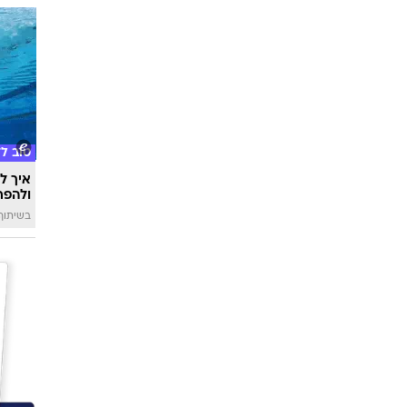
טוב ל
איך לה
ולהפח
בשיתוף  SWIM