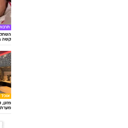
תרבות
השחקני
קשה ב
אוכל
מזגן, 
מערת 