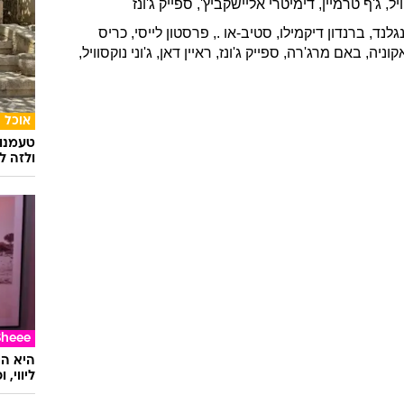
יל
,
ג'ף
טרמיין
,
דימיטרי
אליישקביץ'
,
ספייק
ג'ונז
גלנד
,
ברנדון
דיקמילו
,
סטיב-או
.
,
פרסטון
לייסי
,
כריס
קוניה
,
באם
מרג'רה
,
ספייק
ג'ונז
,
ראיין
דאן
,
ג'וני
נוקסוויל
,
אוכל
טעמנו
ולזה לא
Sheee
ליווי,