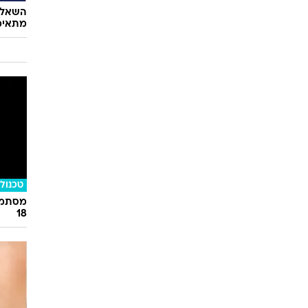
השאלון
מתאימ
טכנולו
מסתמן:
18