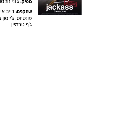
ג'וני
נוקסוו
מפיק:
דייב
אינ
שחקנים:
פונטיוס
,
ג'ייסון
א
ג'ף
טרמיין