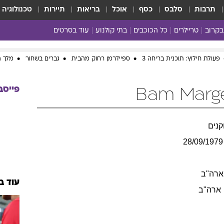
תרבות
סלבס
כסף
אוכל
בריאות
תיירות
טכנולוגיה
בקרוב
טריילרים
כל הכוכבים
בתי קולנוע
עוד בסרטים
כל הסרטים
פעולת חילוץ: תוכנית בריחה 3
ספיידרמן רחוק מהבית
גברים בשחור
מלך ה
yes planet
פייסב
נים
28/09/1979
ארה"ב
עוד ב
ארה"ב